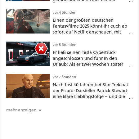
Game Awards zu
vor 4 Stunden
Einen der größten deutschen
Fantasyfilme 2025 könnt ihr euch ab
sofort auf Netflix anschauen, mit
dabei: ein Star aus Der Hobbit
vor 5 Stunden
Er ließ seinen Tesla Cybertruck
angeschlossen und fuhr in den
Urlaub: Als er zwei Wochen später
zurückkam, sprang der Truck nicht
mehr an [Best of GameStar]
vor 7 Stunden
Nach fast 40 Jahren bei Star Trek hat
der Picard-Darsteller Patrick Stewart
eine klare Lieblingsfolge – und die
ist Familiensache
mehr anzeigen