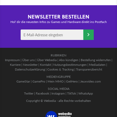
NEWSLETTER BESTELLEN
Hol' dir die neuesten Infos zu Games und Hardware direkt ins Postfach
RUBRIKEN
Impressum
|
Über uns
|
Über Webedia
|
Abo kündigen
|
Bestellung widerrufen
|
Karriere
|
Newsletter
|
Kontakt
|
Nutzungsbestimmungen
|
Mediadaten
|
Datenschutzerklärung
|
Cookies & Tracking
|
Transparenzbericht
MEDIENGRUPPE
GameStar
|
GamePro
|
Mein MMO
|
GetHero
|
Jeuxvideo.com
SOCIAL MEDIA
Twitter
|
Facebook
|
Instagram
|
TikTok
|
WhatsApp
Copyright © Webedia - alle Rechte vorbehalten