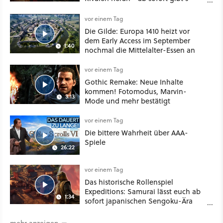
sogar eine richtige Beschwörer-
Klasse
vor einem Tag
Die Gilde: Europa 1410 heizt vor
dem Early Access im September
1:40
nochmal die Mittelalter-Essen an
vor einem Tag
Gothic Remake: Neue Inhalte
kommen! Fotomodus, Marvin-
3:13
Mode und mehr bestätigt
vor einem Tag
Die bittere Wahrheit über AAA-
Spiele
26:22
vor einem Tag
Das historische Rollenspiel
Expeditions: Samurai lässt euch ab
1:34
sofort japanischen Sengoku-Ära
aufmischen - wahlweise mit Gewalt
oder Diplomatie
mehr anzeigen