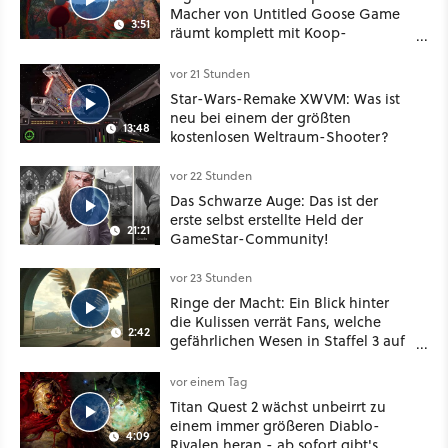
Macher von Untitled Goose Game
3:51
räumt komplett mit Koop-
Konventionen auf
vor 21 Stunden
Star-Wars-Remake XWVM: Was ist
neu bei einem der größten
13:48
kostenlosen Weltraum-Shooter?
vor 22 Stunden
Das Schwarze Auge: Das ist der
erste selbst erstellte Held der
21:21
GameStar-Community!
vor 23 Stunden
Ringe der Macht: Ein Blick hinter
die Kulissen verrät Fans, welche
2:42
gefährlichen Wesen in Staffel 3 auf
sie warten
vor einem Tag
Titan Quest 2 wächst unbeirrt zu
einem immer größeren Diablo-
4:09
Rivalen heran - ab sofort gibt's