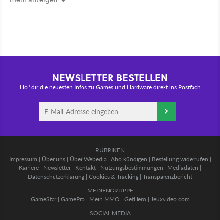
NEWSLETTER BESTELLEN
Hol' dir die neuesten Infos zu Games und Hardware direkt ins Postfach
RUBRIKEN
Impressum
|
Über uns
|
Über Webedia
|
Abo kündigen
|
Bestellung widerrufen
|
Karriere
|
Newsletter
|
Kontakt
|
Nutzungsbestimmungen
|
Mediadaten
|
Datenschutzerklärung
|
Cookies & Tracking
|
Transparenzbericht
MEDIENGRUPPE
GameStar
|
GamePro
|
Mein MMO
|
GetHero
|
Jeuxvideo.com
SOCIAL MEDIA