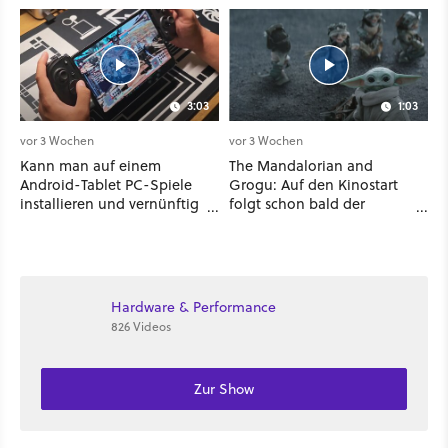
3:03
1:03
vor 3 Wochen
vor 3 Wochen
Kann man auf einem
The Mandalorian and
Android-Tablet PC-Spiele
Grogu: Auf den Kinostart
installieren und vernünftig
folgt schon bald der
spielen? Ich habe es mit 7
Streaming-Release - wann
verschiedenen Titeln
ihr den Star-Wars-Film
ausprobiert
zuhause schauen könnt
Hardware & Performance
826 Videos
Zur Show