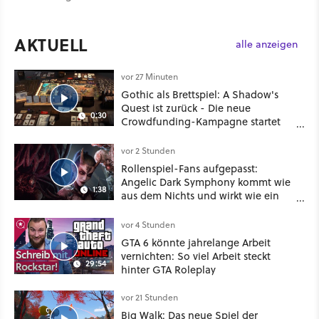
AKTUELL
alle anzeigen
vor 27 Minuten
Gothic als Brettspiel: A Shadow's
Quest ist zurück - Die neue
0:30
Crowdfunding-Kampagne startet
im September
vor 2 Stunden
Rollenspiel-Fans aufgepasst:
Angelic Dark Symphony kommt wie
1:38
aus dem Nichts und wirkt wie ein
Mix aus Baldur's Gate 3, XCOM und
Mass Effect
vor 4 Stunden
GTA 6 könnte jahrelange Arbeit
vernichten: So viel Arbeit steckt
29:54
hinter GTA Roleplay
vor 21 Stunden
Big Walk: Das neue Spiel der