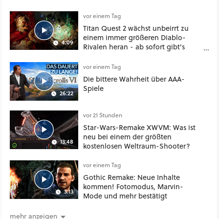
Mix aus Baldur's Gate 3, XCOM und
Mass Effect
vor einem Tag
Titan Quest 2 wächst unbeirrt zu
einem immer größeren Diablo-
4:09
Rivalen heran - ab sofort gibt's
sogar eine richtige Beschwörer-
Klasse
vor einem Tag
Die bittere Wahrheit über AAA-
Spiele
26:22
vor 21 Stunden
Star-Wars-Remake XWVM: Was ist
neu bei einem der größten
13:48
kostenlosen Weltraum-Shooter?
vor einem Tag
Gothic Remake: Neue Inhalte
kommen! Fotomodus, Marvin-
3:13
Mode und mehr bestätigt
mehr anzeigen