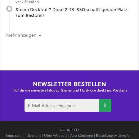
vor 7 Stunden
Steam Deck voll? Diese 2-TB-SSD schafft gerade Platz
zum Bestpreis
mehr anzeigen
NEWSLETTER BESTELLEN
Hol' dir die neuesten Infos zu Games und Hardware direkt ins Postfach
RUBRIKEN
Impressum
|
Über uns
|
Über Webedia
|
Abo kündigen
|
Bestellung widerrufen
|