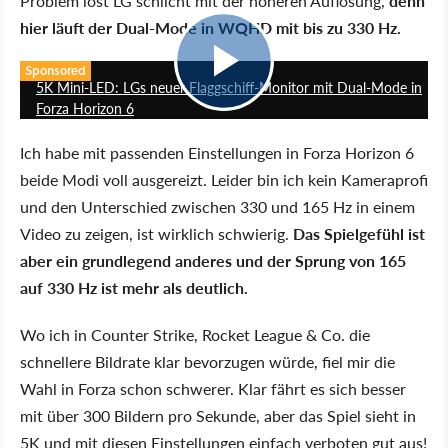
Problem löst LG schlicht mit der höheren Auflösung,
denn
hier läuft der Dual-Mode in WQHD mit bis zu 330 Hz.
0:59
Sponsored
5K Mini-LED: LGs neuer Flaggschiff-Monitor mit Dual-Mode in
Forza Horizon 6
Ich habe mit passenden Einstellungen in Forza Horizon 6
beide Modi voll ausgereizt. Leider bin ich kein Kameraprofi
und den Unterschied zwischen 330 und 165 Hz in einem
Video zu zeigen, ist wirklich schwierig.
Das Spielgefühl ist
aber ein grundlegend anderes und der Sprung von 165
auf 330 Hz ist mehr als deutlich.
Wo ich in Counter Strike, Rocket League & Co. die
schnellere Bildrate klar bevorzugen würde, fiel mir die
Wahl in Forza schon schwerer. Klar fährt es sich besser
mit über 300 Bildern pro Sekunde, aber das Spiel sieht in
5K und mit diesen Einstellungen einfach verboten gut aus!