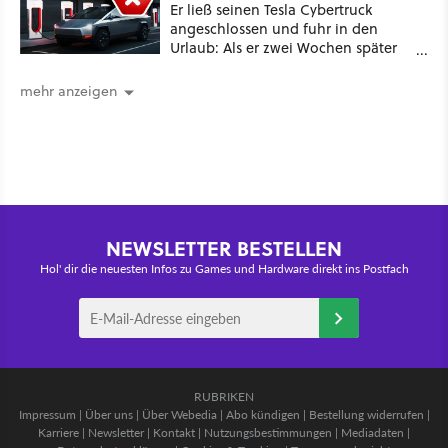
Er ließ seinen Tesla Cybertruck
angeschlossen und fuhr in den
Urlaub: Als er zwei Wochen später
zurückkam, sprang der Truck nicht
mehr an [Best of GameStar]
mehr anzeigen
NEWSLETTER BESTELLEN
Hol' dir die neuesten Infos zu Games und Hardware direkt ins Postfach
RUBRIKEN
Impressum
|
Über uns
|
Über Webedia
|
Abo kündigen
|
Bestellung widerrufen
|
Karriere
|
Newsletter
|
Kontakt
|
Nutzungsbestimmungen
|
Mediadaten
|