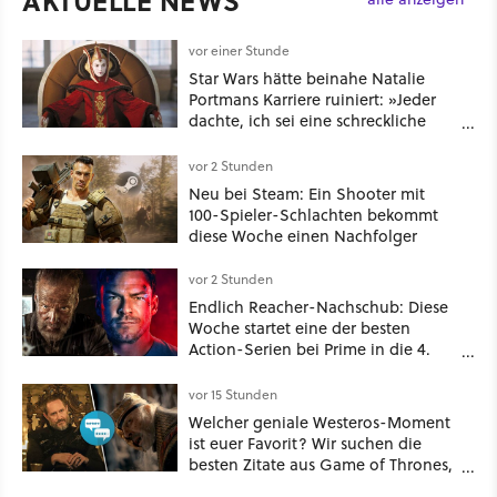
AKTUELLE NEWS
vor einer Stunde
Star Wars hätte beinahe Natalie
Portmans Karriere ruiniert: »Jeder
dachte, ich sei eine schreckliche
Schauspielerin«
vor 2 Stunden
Neu bei Steam: Ein Shooter mit
100-Spieler-Schlachten bekommt
diese Woche einen Nachfolger
vor 2 Stunden
Endlich Reacher-Nachschub: Diese
Woche startet eine der besten
Action-Serien bei Prime in die 4.
Staffel - unsere Streaming-Tipps
vor 15 Stunden
Welcher geniale Westeros-Moment
ist euer Favorit? Wir suchen die
besten Zitate aus Game of Thrones,
House of the Dragon und Knight of