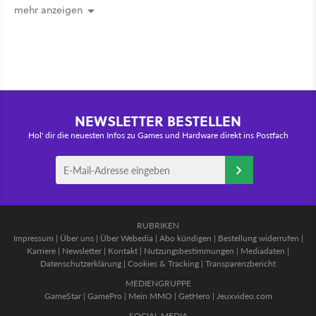
the Seven Kingdoms
mehr anzeigen
NEWSLETTER BESTELLEN
Hol' dir die neuesten Infos zu Games und Hardware direkt ins Postfach
RUBRIKEN
Impressum
|
Über uns
|
Über Webedia
|
Abo kündigen
|
Bestellung widerrufen
|
Karriere
|
Newsletter
|
Kontakt
|
Nutzungsbestimmungen
|
Mediadaten
|
Datenschutzerklärung
|
Cookies & Tracking
|
Transparenzbericht
MEDIENGRUPPE
GameStar
|
GamePro
|
Mein MMO
|
GetHero
|
Jeuxvideo.com
SOCIAL MEDIA