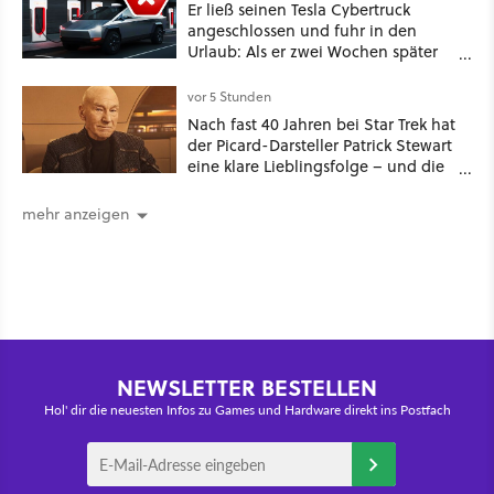
Er ließ seinen Tesla Cybertruck
angeschlossen und fuhr in den
Urlaub: Als er zwei Wochen später
zurückkam, sprang der Truck nicht
mehr an [Best of GameStar]
vor 5 Stunden
Nach fast 40 Jahren bei Star Trek hat
der Picard-Darsteller Patrick Stewart
eine klare Lieblingsfolge – und die
ist Familiensache
mehr anzeigen
NEWSLETTER BESTELLEN
Hol' dir die neuesten Infos zu Games und Hardware direkt ins Postfach