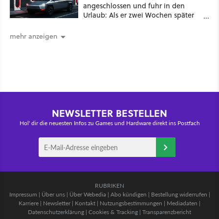
angeschlossen und fuhr in den
Urlaub: Als er zwei Wochen später
zurückkam, sprang der Truck nicht
mehr an [Best of GameStar]
mehr anzeigen
NEWSLETTER BESTELLEN
Hol' dir die neuesten Infos zu Games und Hardware direkt ins Postfach
RUBRIKEN
Impressum
|
Über uns
|
Über Webedia
|
Abo kündigen
|
Bestellung widerrufen
|
Karriere
|
Newsletter
|
Kontakt
|
Nutzungsbestimmungen
|
Mediadaten
|
Datenschutzerklärung
|
Cookies & Tracking
|
Transparenzbericht