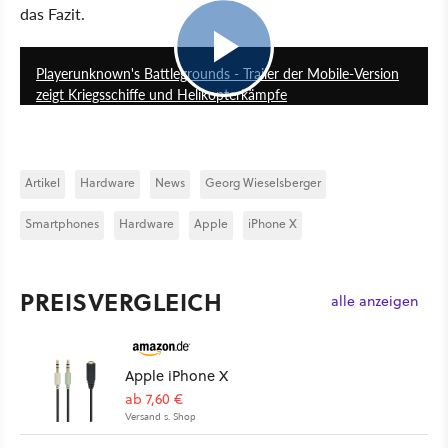
das Fazit.
2:05
Playerunknown's Battlegrounds - Trailer der Mobile-Version
zeigt Kriegsschiffe und Helikopterkämpfe
Artikel
Hardware
News
Georg Wieselsberger
Smartphones
Hardware
Apple
iPhone X
PREISVERGLEICH
alle anzeigen
Apple iPhone X
ab 7,60 €
Versand s. Shop