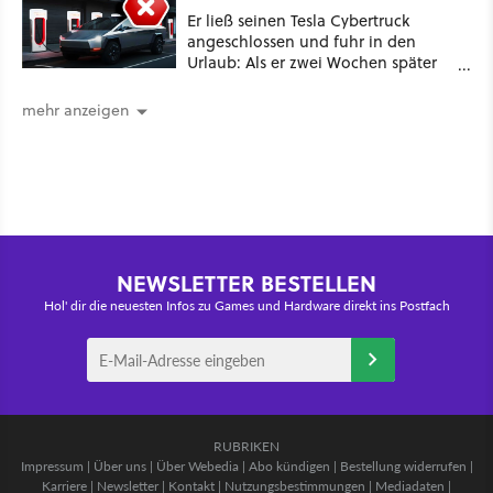
Er ließ seinen Tesla Cybertruck
angeschlossen und fuhr in den
Urlaub: Als er zwei Wochen später
zurückkam, sprang der Truck nicht
mehr an [Best of GameStar]
mehr anzeigen
NEWSLETTER BESTELLEN
Hol' dir die neuesten Infos zu Games und Hardware direkt ins Postfach
RUBRIKEN
Impressum
|
Über uns
|
Über Webedia
|
Abo kündigen
|
Bestellung widerrufen
|
Karriere
|
Newsletter
|
Kontakt
|
Nutzungsbestimmungen
|
Mediadaten
|