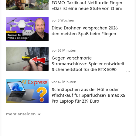
FOMO-Taktik auf Netflix die Finger:
»Das ist eine neue Stufe von Gier«
vor 3 Wochen
Diese Drohnen versprechen 2026
den meisten Spaß beim Fliegen
vor 36 Minuten
Gegen verschmorte
Stromanschlüsse: Spieler entwickelt
Sicherheitstool für die RTX 5090
und stellt es kostenlos zur
Verfügung
vor 42 Minuten
Schnäppchen aus der Hölle oder
Pflichtkauf für Sparfüchse? Bmax X5
Pro Laptop für 239 Euro
mehr anzeigen