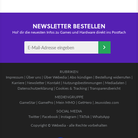
NEWSLETTER BESTELLEN
Hol' dir die neuesten Infos zu Games und Hardware direkt ins Postfach
RUBRIKEN
Impressum
|
Über uns
|
Über Webedia
|
Abo kündigen
|
Bestellung widerrufen
|
Karriere
|
Newsletter
|
Kontakt
|
Nutzungsbestimmungen
|
Mediadaten
|
Datenschutzerklärung
|
Cookies & Tracking
|
Transparenzbericht
MEDIENGRUPPE
GameStar
|
GamePro
|
Mein MMO
|
GetHero
|
Jeuxvideo.com
SOCIAL MEDIA
Twitter
|
Facebook
|
Instagram
|
TikTok
|
WhatsApp
Copyright © Webedia - alle Rechte vorbehalten