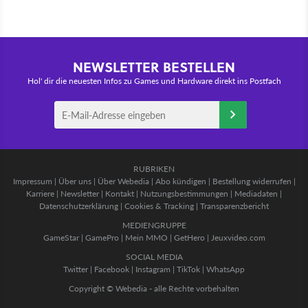
NEWSLETTER BESTELLEN
Hol' dir die neuesten Infos zu Games und Hardware direkt ins Postfach
RUBRIKEN
Impressum
|
Über uns
|
Über Webedia
|
Abo kündigen
|
Bestellung widerrufen
|
Karriere
|
Newsletter
|
Kontakt
|
Nutzungsbestimmungen
|
Mediadaten
|
Datenschutzerklärung
|
Cookies & Tracking
|
Transparenzbericht
MEDIENGRUPPE
GameStar
|
GamePro
|
Mein MMO
|
GetHero
|
Jeuxvideo.com
SOCIAL MEDIA
Twitter
|
Facebook
|
Instagram
|
TikTok
|
WhatsApp
Copyright © Webedia - alle Rechte vorbehalten