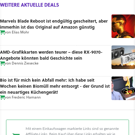
WEITERE AKTUELLE DEALS
Marvels Blade Reboot ist endgültig gescheitert, aber
immerhin ist das Original auf Amazon günstig
von
Elias Mohr
AMD-Grafikkarten werden teurer – diese RX-9070-
Angebote könnten bald Geschichte sein
von
Dennis Ziesecke
Bio ist für mich kein Abfall mehr: Ich habe seit
Wochen keinen Biomüll mehr entsorgt - der Grund ist
ein neuartiges Küchengerät!
von
Frederic Hamann
Mit einem Einkaufswagen markierte Links sind so genannte
Affiliate-Links. Beim Kauf über diese Links erhalten wir je