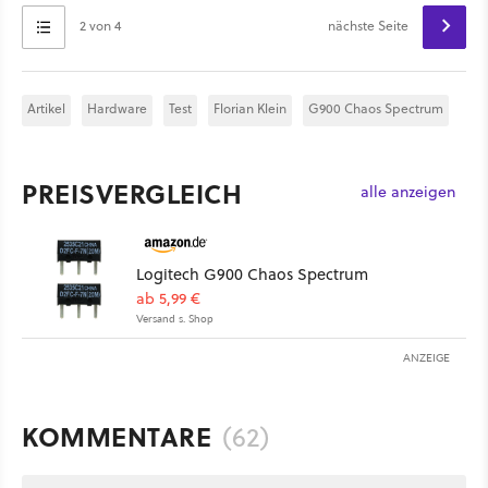
2 von 4
nächste Seite
Artikel
Hardware
Test
Florian Klein
G900 Chaos Spectrum
PREISVERGLEICH
alle anzeigen
Logitech G900 Chaos Spectrum
ab 5,99 €
Versand s. Shop
ANZEIGE
KOMMENTARE
(62)