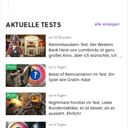
AKTUELLE TESTS
alle anzeigen
vor 15 Stunden
Klemmbaustein-Test: Der Western
Bank Heist von Lumibricks ist ganz
großes Kino, aber ich wünschte, ich
hätte vorher nie von der Marke
gehört
PLUS
vor 2 Tagen
Beast of Reincarnation im Test: Ein
Spiel wie Gratin-Käse
PLUS
vor 4 Tagen
Nightmare Frontier im Test: Liebe
Rundentaktiker, es ist besser, als es
aussieht. Ehrlich!
vor 5 Tagen