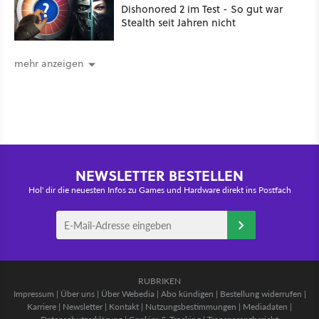
Dishonored 2 im Test - So gut war
Stealth seit Jahren nicht
mehr anzeigen
NEWSLETTER BESTELLEN
Hol' dir die neuesten Infos zu Games und Hardware direkt ins Postfach
RUBRIKEN
Impressum
|
Über uns
|
Über Webedia
|
Abo kündigen
|
Bestellung widerrufen
|
Karriere
|
Newsletter
|
Kontakt
|
Nutzungsbestimmungen
|
Mediadaten
|