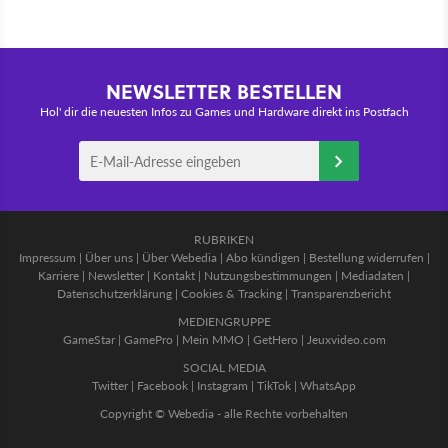
NEWSLETTER BESTELLEN
Hol' dir die neuesten Infos zu Games und Hardware direkt ins Postfach
RUBRIKEN
Impressum
|
Über uns
|
Über Webedia
|
Abo kündigen
|
Bestellung widerrufen
|
Karriere
|
Newsletter
|
Kontakt
|
Nutzungsbestimmungen
|
Mediadaten
|
Datenschutzerklärung
|
Cookies & Tracking
|
Transparenzbericht
MEDIENGRUPPE
GameStar
|
GamePro
|
Mein MMO
|
GetHero
|
Jeuxvideo.com
SOCIAL MEDIA
Twitter
|
Facebook
|
Instagram
|
TikTok
|
WhatsApp
Copyright © Webedia - alle Rechte vorbehalten