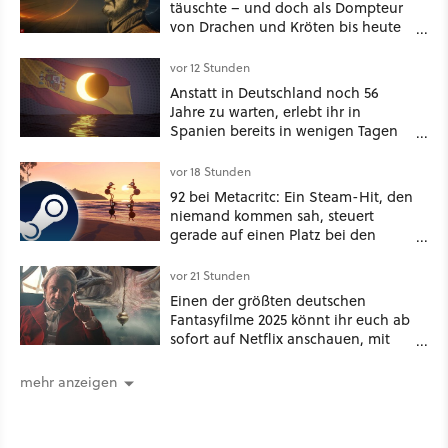
täuschte – und doch als Dompteur
von Drachen und Kröten bis heute
Recht behält [Best of GameStar]
vor 12 Stunden
Anstatt in Deutschland noch 56
Jahre zu warten, erlebt ihr in
Spanien bereits in wenigen Tagen
ein schattiges Sommer-Spektakel
vor 18 Stunden
92 bei Metacritc: Ein Steam-Hit, den
niemand kommen sah, steuert
gerade auf einen Platz bei den
Game Awards zu
vor 21 Stunden
Einen der größten deutschen
Fantasyfilme 2025 könnt ihr euch ab
sofort auf Netflix anschauen, mit
dabei: ein Star aus Der Hobbit
mehr anzeigen