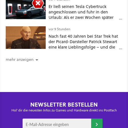
Er ließ seinen Tesla Cybertruck
angeschlossen und fuhr in den
Urlaub: Als er zwei Wochen später
zurückkam, sprang der Truck nicht
mehr an [Best of GameStar]
vor 9 Stunden
Nach fast 40 Jahren bei Star Trek hat
der Picard-Darsteller Patrick Stewart
eine klare Lieblingsfolge – und die
ist Familiensache
mehr anzeigen
NEWSLETTER BESTELLEN
Hol' dir die neuesten Infos zu Games und Hardware direkt ins Postfach