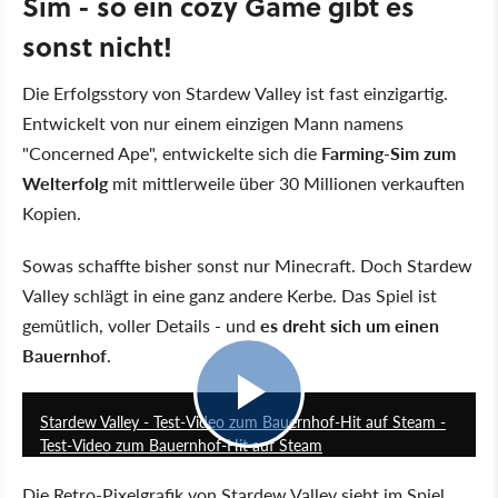
Sim - so ein cozy Game gibt es
sonst nicht!
Die Erfolgsstory von Stardew Valley ist fast einzigartig.
Entwickelt von nur einem einzigen Mann namens
"Concerned Ape", entwickelte sich die
Farming-Sim zum
Welterfolg
mit mittlerweile über 30 Millionen verkauften
Kopien.
Sowas schaffte bisher sonst nur Minecraft. Doch Stardew
Valley schlägt in eine ganz andere Kerbe. Das Spiel ist
gemütlich, voller Details - und
es dreht sich um einen
Bauernhof
.
5:31
Stardew Valley - Test-Video zum Bauernhof-Hit auf Steam -
Test-Video zum Bauernhof-Hit auf Steam
Die Retro-Pixelgrafik von Stardew Valley sieht im Spiel