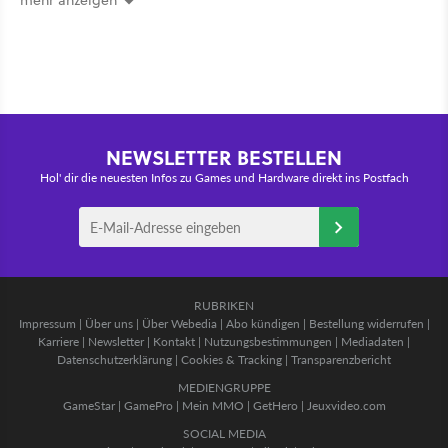
mehr anzeigen
NEWSLETTER BESTELLEN
Hol' dir die neuesten Infos zu Games und Hardware direkt ins Postfach
RUBRIKEN
Impressum
|
Über uns
|
Über Webedia
|
Abo kündigen
|
Bestellung widerrufen
|
Karriere
|
Newsletter
|
Kontakt
|
Nutzungsbestimmungen
|
Mediadaten
|
Datenschutzerklärung
|
Cookies & Tracking
|
Transparenzbericht
MEDIENGRUPPE
GameStar
|
GamePro
|
Mein MMO
|
GetHero
|
Jeuxvideo.com
SOCIAL MEDIA