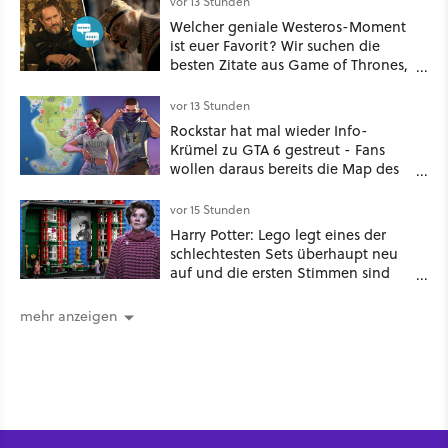
vor 13 Stunden
Welcher geniale Westeros-Moment
ist euer Favorit? Wir suchen die
besten Zitate aus Game of Thrones,
House of the Dragon und Knight of
the Seven Kingdoms
vor 13 Stunden
Rockstar hat mal wieder Info-
Krümel zu GTA 6 gestreut - Fans
wollen daraus bereits die Map des
kommenden Open-World-Hits
ablesen können
vor 15 Stunden
Harry Potter: Lego legt eines der
schlechtesten Sets überhaupt neu
auf und die ersten Stimmen sind
schon wieder kritisch
mehr anzeigen