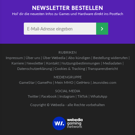
NEWSLETTER BESTELLEN
Hol' dir die neuesten Infos zu Games und Hardware direkt ins Postfach
RUBRIKEN
Impressum
|
Über uns
|
Über Webedia
|
Abo kündigen
|
Bestellung widerrufen
|
Karriere
|
Newsletter
|
Kontakt
|
Nutzungsbestimmungen
|
Mediadaten
|
Datenschutzerklärung
|
Cookies & Tracking
|
Transparenzbericht
MEDIENGRUPPE
GameStar
|
GamePro
|
Mein MMO
|
GetHero
|
Jeuxvideo.com
SOCIAL MEDIA
Twitter
|
Facebook
|
Instagram
|
TikTok
|
WhatsApp
Copyright © Webedia - alle Rechte vorbehalten