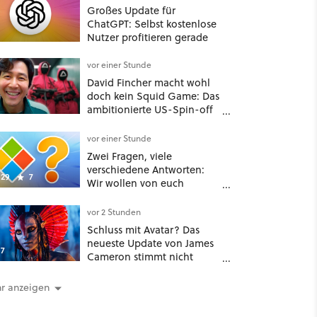
Großes Update für
ChatGPT: Selbst kostenlose
Nutzer profitieren gerade
vor einer Stunde
David Fincher macht wohl
doch kein Squid Game: Das
ambitionierte US-Spin-off
wurde angeblich abgesägt
vor einer Stunde
Zwei Fragen, viele
verschiedene Antworten:
29
7
Wir wollen von euch
wissen, wie groß und alt
euer Windows ist
vor 2 Stunden
Schluss mit Avatar? Das
neueste Update von James
7
Cameron stimmt nicht
gerade optimistisch
r anzeigen