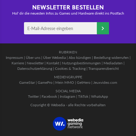
NEWSLETTER BESTELLEN
Hol' dir die neuesten Infos zu Games und Hardware direkt ins Postfach
RUBRIKEN
Impressum
|
Über uns
|
Über Webedia
|
Abo kündigen
|
Bestellung widerrufen
|
Karriere
|
Newsletter
|
Kontakt
|
Nutzungsbestimmungen
|
Mediadaten
|
Datenschutzerklärung
|
Cookies & Tracking
|
Transparenzbericht
MEDIENGRUPPE
GameStar
|
GamePro
|
Mein MMO
|
GetHero
|
Jeuxvideo.com
SOCIAL MEDIA
Twitter
|
Facebook
|
Instagram
|
TikTok
|
WhatsApp
Copyright © Webedia - alle Rechte vorbehalten