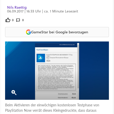
Nils Raettig
06.09.2017 | 16:33 Uhr | ca. 1 Minute Lesezeit
0
0
GameStar bei Google bevorzugen
Beim Aktivieren der einwöchigen kostenlosen Testphase von
PlayStation Now verrät dieses Kleingedruckte, dass daraus