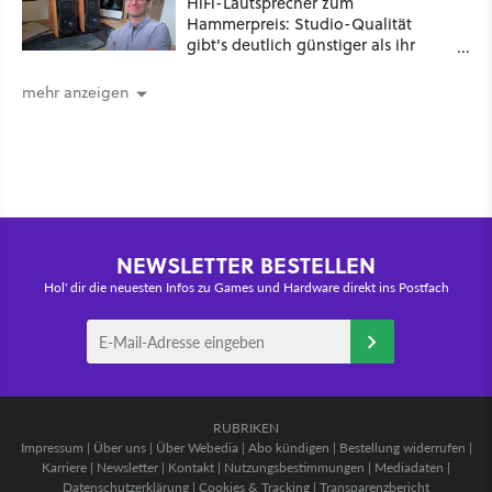
HiFi-Lautsprecher zum
Hammerpreis: Studio-Qualität
gibt's deutlich günstiger als ihr
denkt!
mehr anzeigen
NEWSLETTER BESTELLEN
Hol' dir die neuesten Infos zu Games und Hardware direkt ins Postfach
RUBRIKEN
Impressum
|
Über uns
|
Über Webedia
|
Abo kündigen
|
Bestellung widerrufen
|
Karriere
|
Newsletter
|
Kontakt
|
Nutzungsbestimmungen
|
Mediadaten
|
Datenschutzerklärung
|
Cookies & Tracking
|
Transparenzbericht