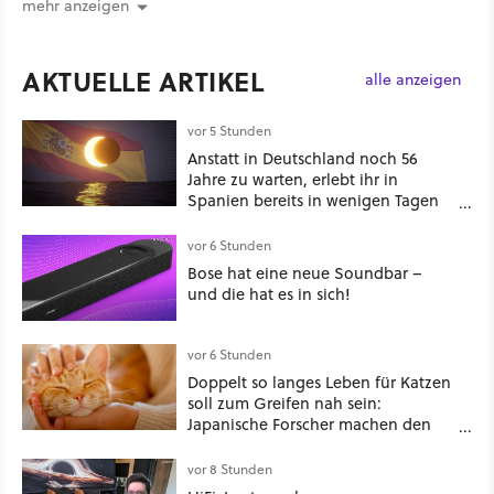
mehr anzeigen
AKTUELLE ARTIKEL
alle anzeigen
vor 5 Stunden
Anstatt in Deutschland noch 56
Jahre zu warten, erlebt ihr in
Spanien bereits in wenigen Tagen
ein schattiges Sommer-Spektakel
vor 6 Stunden
Bose hat eine neue Soundbar –
und die hat es in sich!
vor 6 Stunden
Doppelt so langes Leben für Katzen
soll zum Greifen nah sein:
Japanische Forscher machen den
Traum vieler Tierbesitzer angeblich
wahr, doch über 1.200 Kommentare
vor 8 Stunden
zeigen, dass es nicht so einfach ist