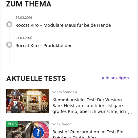
ZUM THEMA
29.03.2016
Roccat Kiro - Modulare Maus für beide Hände
23.03.2016
Roccat Kiro - Produktbilder
AKTUELLE TESTS
alle anzeigen
vor 16 Stunden
Klemmbaustein-Test: Der Western
Bank Heist von Lumibricks ist ganz
großes Kino, aber ich wünschte, ich
hätte vorher nie von der Marke
gehört
PLUS
vor 2 Tagen
Beast of Reincarnation im Test: Ein
Spiel wie Gratin-Käse