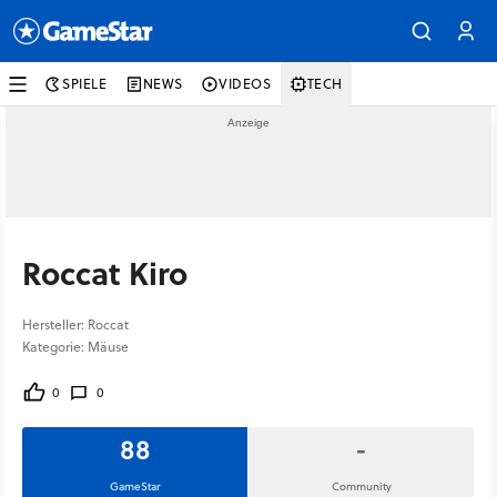
SPIELE
NEWS
VIDEOS
TECH
Roccat Kiro
Hersteller: Roccat
Kategorie: Mäuse
0
0
88
-
GameStar
Community