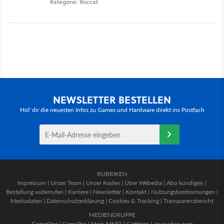
Kategorie: Roccat
NEWSLETTER BESTELLEN
Hol' dir die neuesten Infos zu Games und Hardware direkt ins Postfach
RUBRIKEN
Impressum
|
Unser Team
|
Unser Kodex
|
Über Webedia
|
Abo kündigen
|
Bestellung widerrufen
|
Karriere
|
Newsletter
|
Kontakt
|
Nutzungsbestimmungen
|
Mediadaten
|
Datenschutzerklärung
|
Cookies & Tracking
|
Transparenzbericht
MEDIENGRUPPE
GameStar
|
GamePro
|
Mein MMO
|
GetHero
|
Jeuxvideo.com