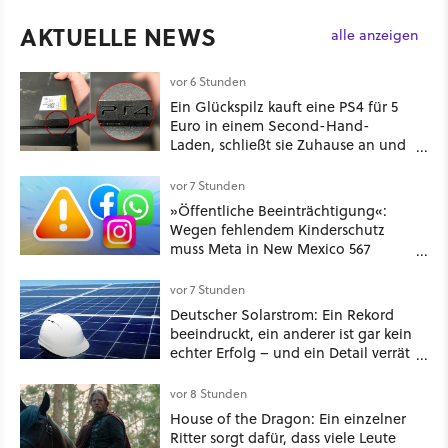
AKTUELLE NEWS
alle anzeigen
vor 6 Stunden
Ein Glückspilz kauft eine PS4 für 5
Euro in einem Second-Hand-
Laden, schließt sie Zuhause an und
schon hat er seine erste
funktionierende PlayStation [Best of
vor 7 Stunden
GameStar]
»Öffentliche Beeinträchtigung«:
Wegen fehlendem Kinderschutz
muss Meta in New Mexico 567
Millionen US-Dollar zahlen
vor 7 Stunden
Deutscher Solarstrom: Ein Rekord
beeindruckt, ein anderer ist gar kein
echter Erfolg – und ein Detail verrät
mehr über die Energiewende als
jede Zahl
vor 8 Stunden
House of the Dragon: Ein einzelner
Ritter sorgt dafür, dass viele Leute