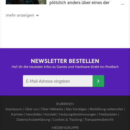
plötzlich anders über eines der
umstrittensten Häuser von Game of
Thrones denken
mehr anzeigen
NEWSLETTER BESTELLEN
Hol' dir die neuesten Infos zu Games und Hardware direkt ins Postfach
RUBRIKEN
Impressum
|
Über uns
|
Über Webedia
|
Abo kündigen
|
Bestellung widerrufen
|
Karriere
|
Newsletter
|
Kontakt
|
Nutzungsbestimmungen
|
Mediadaten
|
Datenschutzerklärung
|
Cookies & Tracking
|
Transparenzbericht
MEDIENGRUPPE