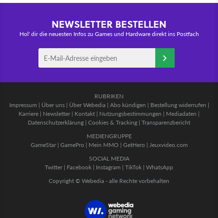
NEWSLETTER BESTELLEN
Hol' dir die neuesten Infos zu Games und Hardware direkt ins Postfach
RUBRIKEN
Impressum
|
Über uns
|
Über Webedia
|
Abo kündigen
|
Bestellung widerrufen
|
Karriere
|
Newsletter
|
Kontakt
|
Nutzungsbestimmungen
|
Mediadaten
|
Datenschutzerklärung
|
Cookies & Tracking
|
Transparenzbericht
MEDIENGRUPPE
GameStar
|
GamePro
|
Mein MMO
|
GetHero
|
Jeuxvideo.com
SOCIAL MEDIA
Twitter
|
Facebook
|
Instagram
|
TikTok
|
WhatsApp
Copyright © Webedia - alle Rechte vorbehalten