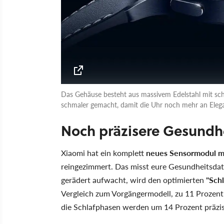
Das Gehäuse besteht aus massivem Edelstahl mit sc
schmaler gemacht, damit die Uhr noch mehr an Ele
Noch präzisere Gesundh
Xiaomi hat ein komplett
neues Sensormodul mi
reingezimmert. Das misst eure Gesundheitsdat
gerädert aufwacht, wird den optimierten
"Schl
Vergleich zum Vorgängermodell, zu 11 Prozent
die Schlafphasen werden um 14 Prozent präzise