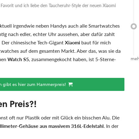
Favorit und ich liebe den Taucheruhr-Style der neuen Xiaomi
aktuell irgendwie neben Handys auch alle Smartwatches
htig nach edler, echter Uhr aussehen, aber dafür zahlt
d. Der chinesische Tech-Gigant
Xiaomi
baut für mich
rtwatches auf dem gesamten Markt. Aber das, was sie da
euen
Watch S5
, zusammengekocht haben, ist 5-Sterne-
meh
h gibt es hier zum Hammerpreis!
en Preis?!
nst oft nur Plastik oder mit Glück ein bisschen Alu. Die
llimeter-Gehäuse
aus massivem 316L-Edelstahl
. In der