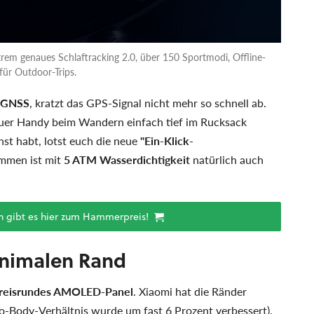
xtrem genaues Schlaftracking 2.0, über 150 Sportmodi, Offline-
für Outdoor-Trips.
-GNSS
, kratzt das GPS-Signal nicht mehr so schnell ab.
uer Handy beim Wandern einfach tief im Rucksack
nst habt, lotst euch die neue
"Ein-Klick-
mmen ist mit
5 ATM Wasserdichtigkeit
natürlich auch
h gibt es hier zum Hammerpreis!
nimalen Rand
 kreisrundes AMOLED-Panel
. Xiaomi hat die Ränder
o-Body-Verhältnis wurde um fast 6 Prozent verbessert),