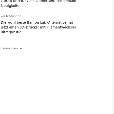
zurück und für viele Gamer sind das geniale
Neuigkeiten!
vor 12 Stunden
Die wohl beste Bambu Lab-Alternative hat
jetzt einen 3D-Drucker mit Filamentwechsler
ultragünstig!
r anzeigen