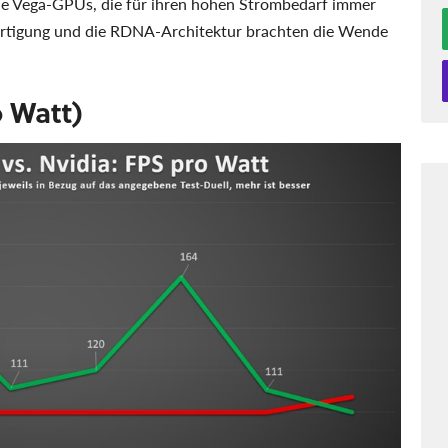
e Vega-GPUs, die für ihren hohen Strombedarf immer
Fertigung und die RDNA-Architektur brachten die Wende
o Watt)