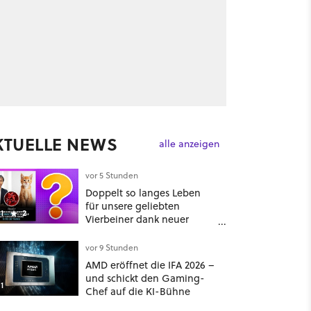
KTUELLE NEWS
alle anzeigen
vor 5 Stunden
Doppelt so langes Leben
für unsere geliebten
1
2
Vierbeiner dank neuer
Behandlungsmethode aus
Japan: Der Blick auf über
vor 9 Stunden
1.200 Kommentare zeigt,
AMD eröffnet die IFA 2026 –
dass es nicht so einfach ist
und schickt den Gaming-
1
Chef auf die KI-Bühne