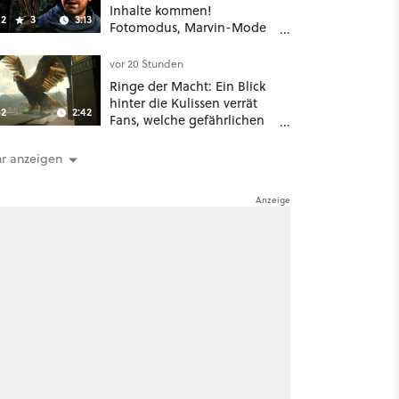
Inhalte kommen!
2
3
3:13
Fotomodus, Marvin-Mode
und mehr bestätigt
vor 20 Stunden
Ringe der Macht: Ein Blick
hinter die Kulissen verrät
2
2:42
Fans, welche gefährlichen
Wesen in Staffel 3 auf sie
warten
r anzeigen