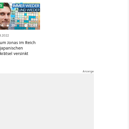
S
14
20
17:49
4.2022
um Jonas im Reich
 japanischen
rätsel versinkt