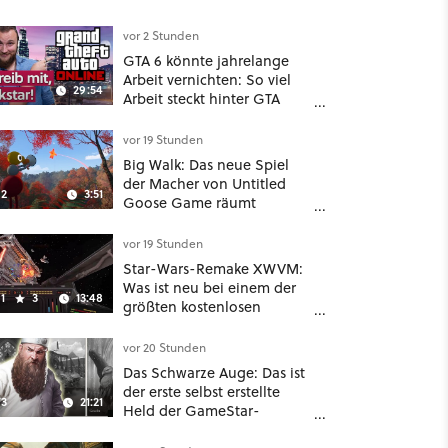
vor 2 Stunden
GTA 6 könnte jahrelange
Arbeit vernichten: So viel
29:54
Arbeit steckt hinter GTA
Roleplay
vor 19 Stunden
Big Walk: Das neue Spiel
der Macher von Untitled
2
3:51
Goose Game räumt
komplett mit Koop-
Konventionen auf
vor 19 Stunden
Star-Wars-Remake XWVM:
Was ist neu bei einem der
1
3
13:48
größten kostenlosen
Weltraum-Shooter?
vor 20 Stunden
Das Schwarze Auge: Das ist
der erste selbst erstellte
3
21:21
Held der GameStar-
Community!