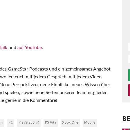
Talk
und
auf Youtube
.
g des GameStar Podcasts und ein gemeinsames Angebot
llen euch mit jedem Gespräch, mit jedem Video
 Neue Perspektiven, neue Einblicke, neues Wissen über
nd spielen, sowie neue Seiten unserer Teammitglieder.
sie gerne in die Kommentare!
BE
ch
PC
PlayStation 4
PS Vita
Xbox One
Mobile