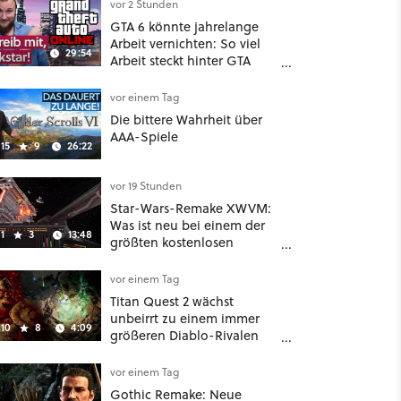
vor 2 Stunden
GTA 6 könnte jahrelange
Arbeit vernichten: So viel
29:54
Arbeit steckt hinter GTA
Roleplay
vor einem Tag
Die bittere Wahrheit über
AAA-Spiele
15
9
26:22
vor 19 Stunden
Star-Wars-Remake XWVM:
Was ist neu bei einem der
1
3
13:48
größten kostenlosen
Weltraum-Shooter?
vor einem Tag
Titan Quest 2 wächst
unbeirrt zu einem immer
10
8
4:09
größeren Diablo-Rivalen
heran - ab sofort gibt's
sogar eine richtige
vor einem Tag
Beschwörer-Klasse
Gothic Remake: Neue