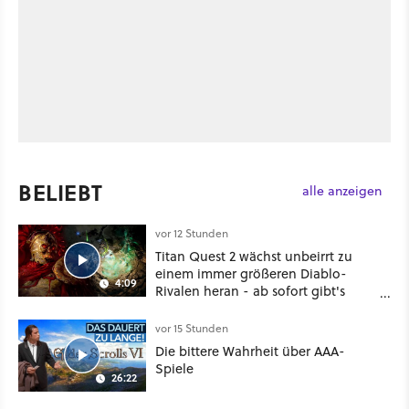
BELIEBT
alle anzeigen
vor 12 Stunden
Titan Quest 2 wächst unbeirrt zu
einem immer größeren Diablo-
4:09
Rivalen heran - ab sofort gibt's
sogar eine richtige Beschwörer-
Klasse
vor 15 Stunden
Die bittere Wahrheit über AAA-
Spiele
26:22