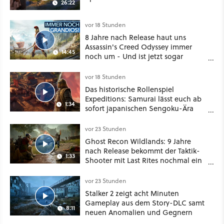
26:22
vor 18 Stunden
8 Jahre nach Release haut uns
Assassin's Creed Odyssey immer
14:45
noch um - Und ist jetzt sogar
besser!
vor 18 Stunden
Das historische Rollenspiel
Expeditions: Samurai lässt euch ab
1:34
sofort japanischen Sengoku-Ära
aufmischen - wahlweise mit Gewalt
oder Diplomatie
vor 23 Stunden
Ghost Recon Wildlands: 9 Jahre
nach Release bekommt der Taktik-
1:33
Shooter mit Last Rites nochmal ein
dickes Update
vor 23 Stunden
Stalker 2 zeigt acht Minuten
Gameplay aus dem Story-DLC samt
8:11
neuen Anomalien und Gegnern