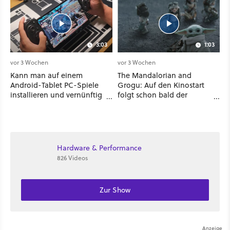
3:03
1:03
vor 3 Wochen
vor 3 Wochen
Kann man auf einem
The Mandalorian and
Android-Tablet PC-Spiele
Grogu: Auf den Kinostart
installieren und vernünftig
folgt schon bald der
spielen? Ich habe es mit 7
Streaming-Release - wann
verschiedenen Titeln
ihr den Star-Wars-Film
ausprobiert
zuhause schauen könnt
Hardware & Performance
826 Videos
Zur Show