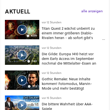
AKTUELL
alle anzeigen
vor 12 Stunden
Titan Quest 2 wächst unbeirrt zu
einem immer größeren Diablo-
4:09
Rivalen heran - ab sofort gibt's
sogar eine richtige Beschwörer-
Klasse
vor 12 Stunden
Die Gilde: Europa 1410 heizt vor
dem Early Access im September
1:40
nochmal die Mittelalter-Essen an
vor 12 Stunden
Gothic Remake: Neue Inhalte
kommen! Fotomodus, Marvin-
3:13
Mode und mehr bestätigt
vor 15 Stunden
Die bittere Wahrheit über AAA-
Spiele