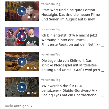
vor einem Tag
Stars Wars und eine gute Portion
Nostalgie: Das sind die neuen Filme
1:38
und Serien im August auf Disney
Plus
vor einem Tag
Ich bin entsetzt: GTA 6 macht jetzt
Werbung hinter der Paywall?! -
2:22
Phils erste Reaktion auf den Netflix-
Deal
vor einem Tag
Die Legende von Khiimori: Das
schicke Pferdespiel mit Mittelalter-
0:42
Setting und Unreal-Grafik wird jetzt
noch größer und gefährlicher
vor einem Tag
»Wir werden das für D&D
benutzen« - Diablo-Survivors-Mix
2:52
Seeing Eyes hat ein überraschend
nützliches Map-Tool
mehr anzeigen