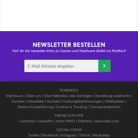
NEWSLETTER BESTELLEN
Hol' dir die neuesten Infos zu Games und Hardware direkt ins Postfach
RUBRIKEN
Impressum
|
Über uns
|
Über Webedia
|
Abo kündigen
|
Bestellung widerrufen
|
Karriere
|
Newsletter
|
Kontakt
|
Nutzungsbestimmungen
|
Mediadaten
|
Datenschutzerklärung
|
Cookies & Tracking
|
Transparenzbericht
MEDIENGRUPPE
GameStar
|
GamePro
|
Mein MMO
|
GetHero
|
Jeuxvideo.com
SOCIAL MEDIA
Twitter
|
Facebook
|
Instagram
|
TikTok
|
WhatsApp