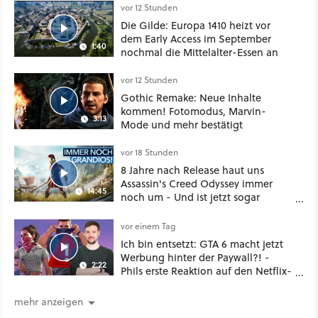
vor 12 Stunden
Die Gilde: Europa 1410 heizt vor
dem Early Access im September
1:40
nochmal die Mittelalter-Essen an
vor 12 Stunden
Gothic Remake: Neue Inhalte
kommen! Fotomodus, Marvin-
3:13
Mode und mehr bestätigt
vor 18 Stunden
8 Jahre nach Release haut uns
Assassin's Creed Odyssey immer
14:45
noch um - Und ist jetzt sogar
besser!
vor einem Tag
Ich bin entsetzt: GTA 6 macht jetzt
Werbung hinter der Paywall?! -
2:22
Phils erste Reaktion auf den Netflix-
Deal
mehr anzeigen