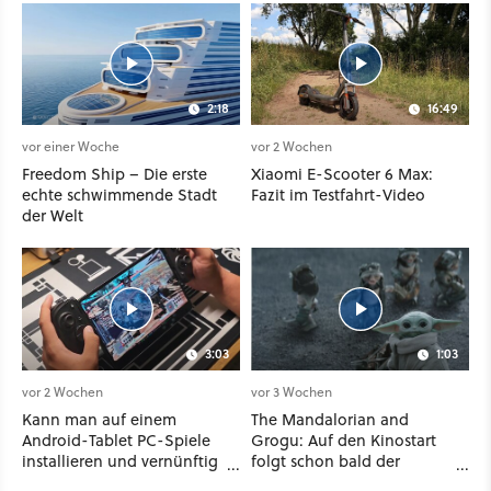
2:18
16:49
vor einer Woche
vor 2 Wochen
Freedom Ship – Die erste
Xiaomi E-Scooter 6 Max:
echte schwimmende Stadt
Fazit im Testfahrt-Video
der Welt
3:03
1:03
vor 2 Wochen
vor 3 Wochen
Kann man auf einem
The Mandalorian and
Android-Tablet PC-Spiele
Grogu: Auf den Kinostart
installieren und vernünftig
folgt schon bald der
spielen? Ich habe es mit 7
Streaming-Release - wann