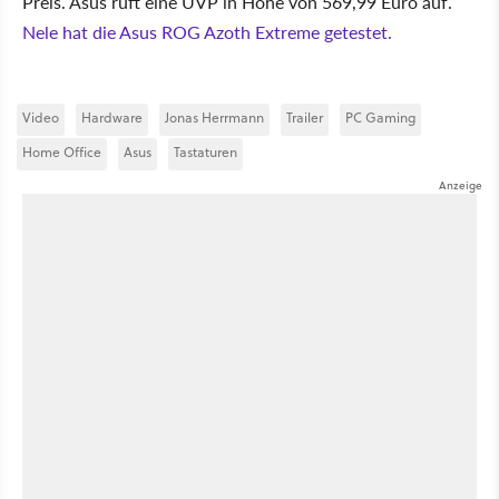
Preis. Asus ruft eine UVP in Höhe von 569,99 Euro auf.
Nele hat die Asus ROG Azoth Extreme getestet.
Video
Hardware
Jonas Herrmann
Trailer
PC Gaming
Home Office
Asus
Tastaturen