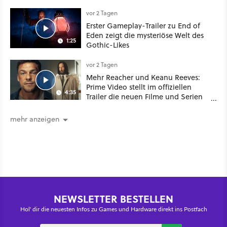
Your Mother Your Mother das
Schwert
vor 2 Tagen
Erster Gameplay-Trailer zu End of
Eden zeigt die mysteriöse Welt des
1:25
Gothic-Likes
vor 2 Tagen
Mehr Reacher und Keanu Reeves:
Prime Video stellt im offiziellen
4:35
Trailer die neuen Filme und Serien
für August 2026 vor
mehr anzeigen
NEWSLETTER BESTELLEN
Hol' dir die neuesten Infos zu Games und Hardware direkt ins Postfach