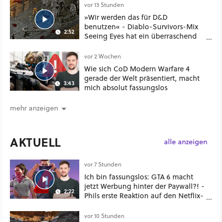
vor 13 Stunden
»Wir werden das für D&D
benutzen« - Diablo-Survivors-Mix
2:52
Seeing Eyes hat ein überraschend
nützliches Map-Tool
vor 2 Wochen
Wie sich CoD Modern Warfare 4
gerade der Welt präsentiert, macht
3:43
mich absolut fassungslos
mehr anzeigen
AKTUELL
alle anzeigen
vor 7 Stunden
Ich bin fassungslos: GTA 6 macht
jetzt Werbung hinter der Paywall?! -
2:22
Phils erste Reaktion auf den Netflix-
Deal
vor 10 Stunden