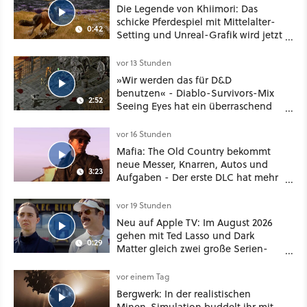
Die Legende von Khiimori: Das
schicke Pferdespiel mit Mittelalter-
0:42
Setting und Unreal-Grafik wird jetzt
noch größer und gefährlicher
vor 13 Stunden
»Wir werden das für D&D
benutzen« - Diablo-Survivors-Mix
2:52
Seeing Eyes hat ein überraschend
nützliches Map-Tool
vor 16 Stunden
Mafia: The Old Country bekommt
neue Messer, Knarren, Autos und
3:23
Aufgaben - Der erste DLC hat mehr
dabei als nur Story
vor 19 Stunden
Neu auf Apple TV: Im August 2026
gehen mit Ted Lasso und Dark
0:29
Matter gleich zwei große Serien-
Highlights weiter
vor einem Tag
Bergwerk: In der realistischen
Minen-Simulation buddelt ihr mit