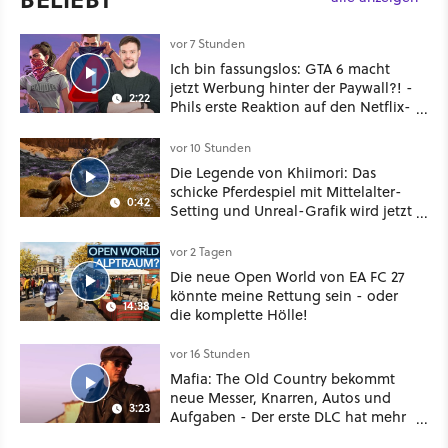
vor 7 Stunden
Ich bin fassungslos: GTA 6 macht
jetzt Werbung hinter der Paywall?! -
2:22
Phils erste Reaktion auf den Netflix-
Deal
vor 10 Stunden
Die Legende von Khiimori: Das
schicke Pferdespiel mit Mittelalter-
0:42
Setting und Unreal-Grafik wird jetzt
noch größer und gefährlicher
vor 2 Tagen
Die neue Open World von EA FC 27
könnte meine Rettung sein - oder
14:38
die komplette Hölle!
vor 16 Stunden
Mafia: The Old Country bekommt
neue Messer, Knarren, Autos und
3:23
Aufgaben - Der erste DLC hat mehr
dabei als nur Story