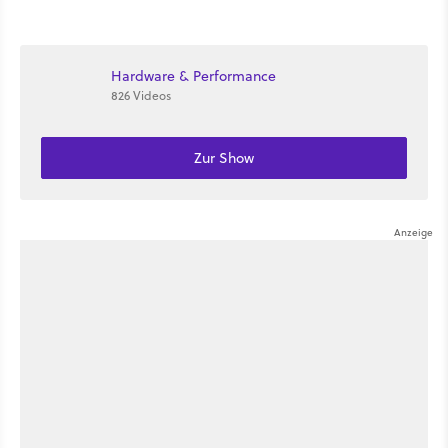
verschiedenen Titeln
ihr den Star-Wars-Film
ausprobiert
zuhause schauen könnt
Hardware & Performance
826 Videos
Zur Show