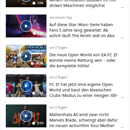
1:06
dicken Maschinen möglichst
vorsichtig Kohle aus
vor einem Tag
Auf diese Star-Wars-Serie haben
Fans 5 Jahre lang gewartet: Ab
1:29
sofort läuft The Ninth Jedi im Abo
bei Disney Plus
vor 2 Tagen
Die neue Open World von EA FC 27
könnte meine Rettung sein - oder
14:38
die komplette Hölle!
vor 2 Tagen
FC 27 hat jetzt eine eigene Open
World und baut den klassischen
5:38
Clubs-Modus zu einer riesigen 100-
Spieler-Sandbox aus
vor 2 Tagen
Mahershala Ali wird zwar nicht
Marvels Blade, schwingt aber dafür
2:05
im neuen Actionfilm Your Mother