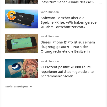
Infos zum Serien-Finale des GoT-
Spinoffs
vor 2 Stunden
Software-Forscher über die
Speicher-Krise: »Wir haben gerade
20 Jahre Fortschritt zerstört«
vor 4 Stunden
Dieses iPhone 17 Pro ist aus einem
Flugzeug gestürzt – Nach der
Ortung rechnete die Besitzerin
nicht damit, es unversehrt
vorzufinden
vor 4 Stunden
97 Prozent positiv: 20.000 Leute
reparieren auf Steam gerade alte
Schrammelkonsolen
mehr anzeigen