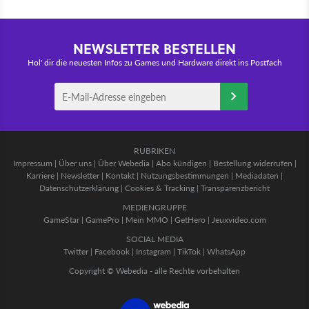
NEWSLETTER BESTELLEN
Hol' dir die neuesten Infos zu Games und Hardware direkt ins Postfach
RUBRIKEN
Impressum
|
Über uns
|
Über Webedia
|
Abo kündigen
|
Bestellung widerrufen
|
Karriere
|
Newsletter
|
Kontakt
|
Nutzungsbestimmungen
|
Mediadaten
|
Datenschutzerklärung
|
Cookies & Tracking
|
Transparenzbericht
MEDIENGRUPPE
GameStar
|
GamePro
|
Mein MMO
|
GetHero
|
Jeuxvideo.com
SOCIAL MEDIA
Twitter
|
Facebook
|
Instagram
|
TikTok
|
WhatsApp
Copyright © Webedia - alle Rechte vorbehalten