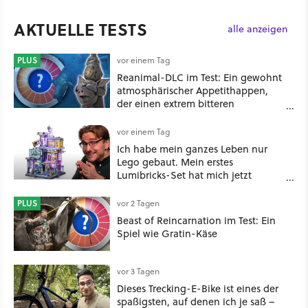
AKTUELLE TESTS
alle anzeigen
PLUS
vor einem Tag
Reanimal-DLC im Test: Ein gewohnt
atmosphärischer Appetithappen,
der einen extrem bitteren
Nachgeschmack hinterlässt
vor einem Tag
Ich habe mein ganzes Leben nur
Lego gebaut. Mein erstes
Lumibricks-Set hat mich jetzt
nachhaltig beeindruckt: Game
Stack im Test
PLUS
vor 2 Tagen
Beast of Reincarnation im Test: Ein
Spiel wie Gratin-Käse
vor 3 Tagen
Dieses Trecking-E-Bike ist eines der
spaßigsten, auf denen ich je saß –