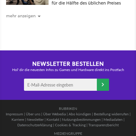
für die Hälfte des üblichen Preises
mehr anzeigen
NEWSLETTER BESTELLEN
Hol' dir die neuesten Infos zu Games und Hardware direkt ins Postfach
RUBRIKEN
Impressum
|
Über uns
|
Über Webedia
|
Abo kündigen
|
Bestellung widerrufen
|
Karriere
|
Newsletter
|
Kontakt
|
Nutzungsbestimmungen
|
Mediadaten
|
Datenschutzerklärung
|
Cookies & Tracking
|
Transparenzbericht
MEDIENGRUPPE