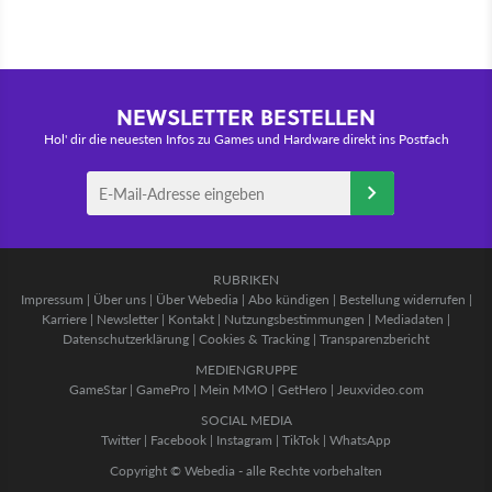
NEWSLETTER BESTELLEN
Hol' dir die neuesten Infos zu Games und Hardware direkt ins Postfach
RUBRIKEN
Impressum
|
Über uns
|
Über Webedia
|
Abo kündigen
|
Bestellung widerrufen
|
Karriere
|
Newsletter
|
Kontakt
|
Nutzungsbestimmungen
|
Mediadaten
|
Datenschutzerklärung
|
Cookies & Tracking
|
Transparenzbericht
MEDIENGRUPPE
GameStar
|
GamePro
|
Mein MMO
|
GetHero
|
Jeuxvideo.com
SOCIAL MEDIA
Twitter
|
Facebook
|
Instagram
|
TikTok
|
WhatsApp
Copyright © Webedia - alle Rechte vorbehalten