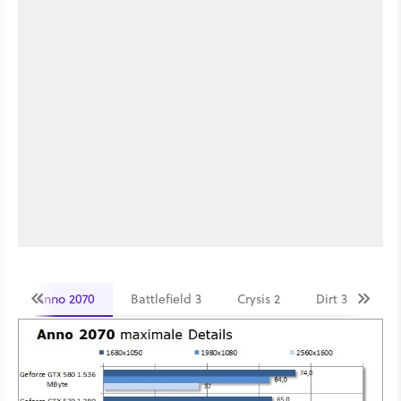
Anno 2070
Battlefield 3
Crysis 2
Dirt 3
Me