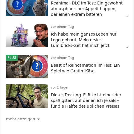
Reanimal-DLC im Test: Ein gewohnt
atmosphärischer Appetithappen,
der einen extrem bitteren
Nachgeschmack hinterlässt
vor einem Tag
Ich habe mein ganzes Leben nur
Lego gebaut. Mein erstes
Lumibricks-Set hat mich jetzt
nachhaltig beeindruckt: Game
Stack im Test
PLUS
vor einem Tag
Beast of Reincarnation im Test: Ein
Spiel wie Gratin-Käse
vor 2 Tagen
Dieses Trecking-E-Bike ist eines der
spaßigsten, auf denen ich je saß –
für die Hälfte des üblichen Preises
mehr anzeigen