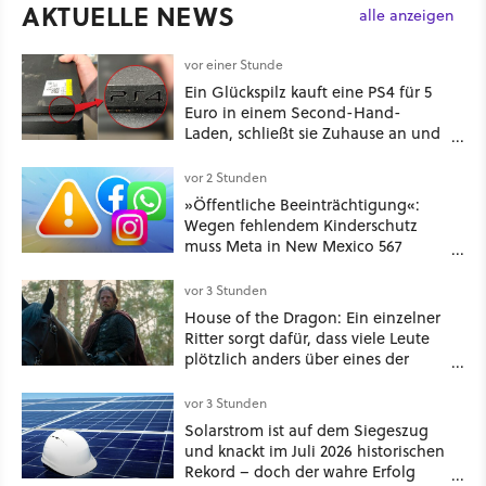
AKTUELLE NEWS
alle anzeigen
vor einer Stunde
Ein Glückspilz kauft eine PS4 für 5
Euro in einem Second-Hand-
Laden, schließt sie Zuhause an und
schon hat er seine erste
funktionierende PlayStation [Best of
vor 2 Stunden
GameStar]
»Öffentliche Beeinträchtigung«:
Wegen fehlendem Kinderschutz
muss Meta in New Mexico 567
Millionen US-Dollar zahlen
vor 3 Stunden
House of the Dragon: Ein einzelner
Ritter sorgt dafür, dass viele Leute
plötzlich anders über eines der
umstrittensten Häuser von Game of
Thrones denken
vor 3 Stunden
Solarstrom ist auf dem Siegeszug
und knackt im Juli 2026 historischen
Rekord – doch der wahre Erfolg