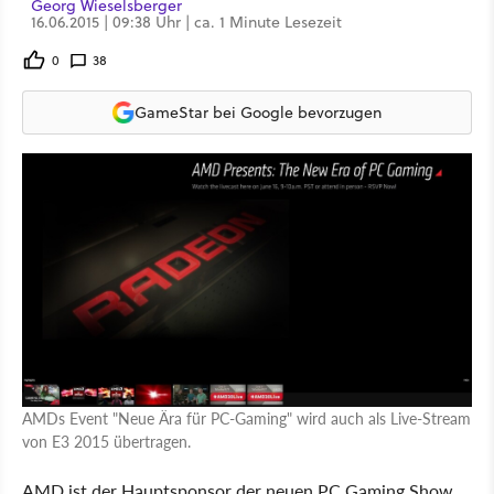
Georg Wieselsberger
16.06.2015 | 09:38 Uhr | ca. 1 Minute Lesezeit
0
38
GameStar bei Google bevorzugen
AMDs Event "Neue Ära für PC-Gaming" wird auch als Live-Stream
von E3 2015 übertragen.
AMD ist der Hauptsponsor der neuen PC Gaming Show