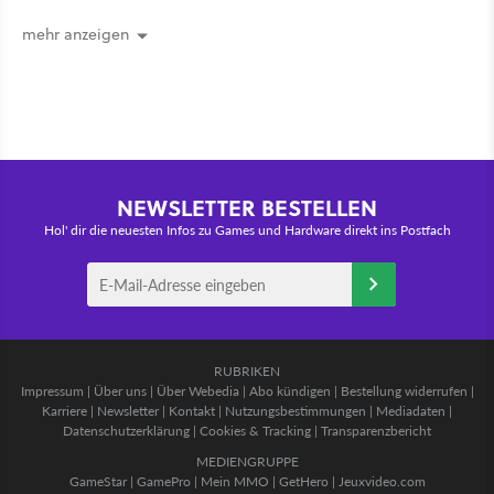
bleibt unsichtbar
mehr anzeigen
NEWSLETTER BESTELLEN
Hol' dir die neuesten Infos zu Games und Hardware direkt ins Postfach
RUBRIKEN
Impressum
|
Über uns
|
Über Webedia
|
Abo kündigen
|
Bestellung widerrufen
|
Karriere
|
Newsletter
|
Kontakt
|
Nutzungsbestimmungen
|
Mediadaten
|
Datenschutzerklärung
|
Cookies & Tracking
|
Transparenzbericht
MEDIENGRUPPE
GameStar
|
GamePro
|
Mein MMO
|
GetHero
|
Jeuxvideo.com