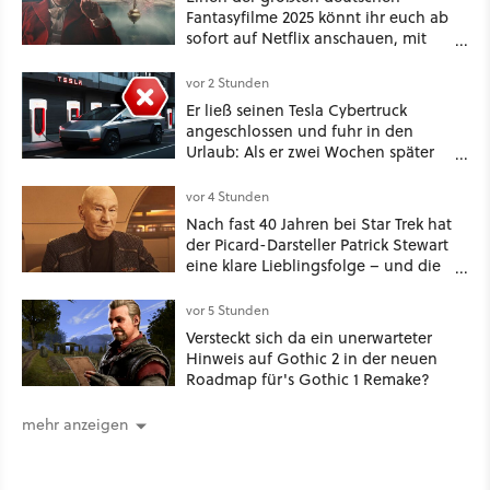
Fantasyfilme 2025 könnt ihr euch ab
sofort auf Netflix anschauen, mit
dabei: ein Star aus Der Hobbit
vor 2 Stunden
Er ließ seinen Tesla Cybertruck
angeschlossen und fuhr in den
Urlaub: Als er zwei Wochen später
zurückkam, sprang der Truck nicht
mehr an [Best of GameStar]
vor 4 Stunden
Nach fast 40 Jahren bei Star Trek hat
der Picard-Darsteller Patrick Stewart
eine klare Lieblingsfolge – und die
ist Familiensache
vor 5 Stunden
Versteckt sich da ein unerwarteter
Hinweis auf Gothic 2 in der neuen
Roadmap für's Gothic 1 Remake?
mehr anzeigen