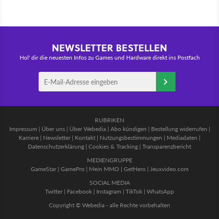
NEWSLETTER BESTELLEN
Hol' dir die neuesten Infos zu Games und Hardware direkt ins Postfach
RUBRIKEN
Impressum
|
Über uns
|
Über Webedia
|
Abo kündigen
|
Bestellung widerrufen
|
Karriere
|
Newsletter
|
Kontakt
|
Nutzungsbestimmungen
|
Mediadaten
|
Datenschutzerklärung
|
Cookies & Tracking
|
Transparenzbericht
MEDIENGRUPPE
GameStar
|
GamePro
|
Mein MMO
|
GetHero
|
Jeuxvideo.com
SOCIAL MEDIA
Twitter
|
Facebook
|
Instagram
|
TikTok
|
WhatsApp
Copyright © Webedia - alle Rechte vorbehalten