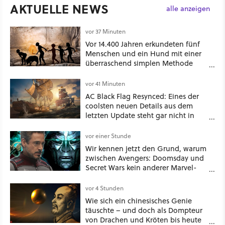
AKTUELLE NEWS
alle anzeigen
vor 37 Minuten
Vor 14.400 Jahren erkundeten fünf
Menschen und ein Hund mit einer
überraschend simplen Methode
eine tiefe Höhle und hinterließen
Spuren für die Ewigkeit
vor 41 Minuten
AC Black Flag Resynced: Eines der
coolsten neuen Details aus dem
letzten Update steht gar nicht in
den Patch Notes
vor einer Stunde
Wir kennen jetzt den Grund, warum
zwischen Avengers: Doomsday und
Secret Wars kein anderer Marvel-
Film erscheint
vor 4 Stunden
Wie sich ein chinesisches Genie
täuschte – und doch als Dompteur
von Drachen und Kröten bis heute