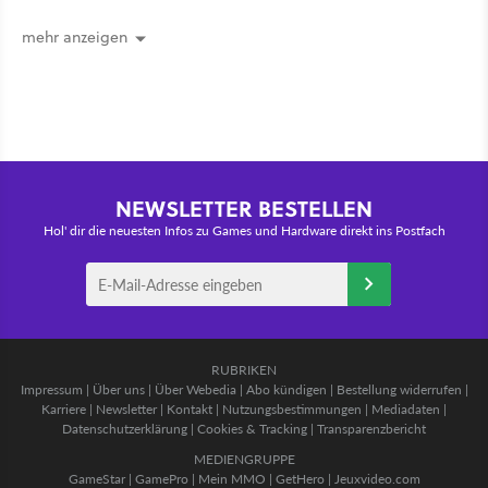
Recht behält [Best of GameStar]
mehr anzeigen
NEWSLETTER BESTELLEN
Hol' dir die neuesten Infos zu Games und Hardware direkt ins Postfach
RUBRIKEN
Impressum
|
Über uns
|
Über Webedia
|
Abo kündigen
|
Bestellung widerrufen
|
Karriere
|
Newsletter
|
Kontakt
|
Nutzungsbestimmungen
|
Mediadaten
|
Datenschutzerklärung
|
Cookies & Tracking
|
Transparenzbericht
MEDIENGRUPPE
GameStar
|
GamePro
|
Mein MMO
|
GetHero
|
Jeuxvideo.com