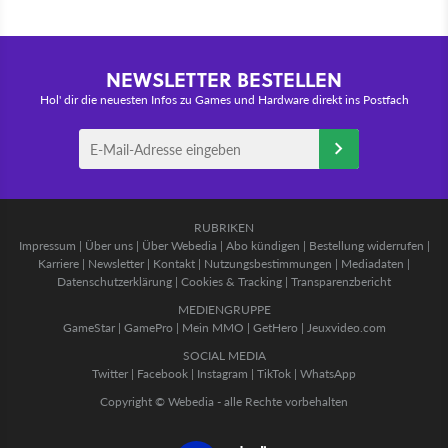
NEWSLETTER BESTELLEN
Hol' dir die neuesten Infos zu Games und Hardware direkt ins Postfach
RUBRIKEN
Impressum
|
Über uns
|
Über Webedia
|
Abo kündigen
|
Bestellung widerrufen
|
Karriere
|
Newsletter
|
Kontakt
|
Nutzungsbestimmungen
|
Mediadaten
|
Datenschutzerklärung
|
Cookies & Tracking
|
Transparenzbericht
MEDIENGRUPPE
GameStar
|
GamePro
|
Mein MMO
|
GetHero
|
Jeuxvideo.com
SOCIAL MEDIA
Twitter
|
Facebook
|
Instagram
|
TikTok
|
WhatsApp
Copyright © Webedia - alle Rechte vorbehalten