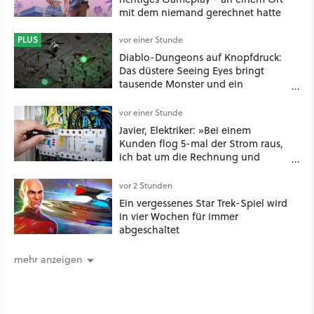
mit dem niemand gerechnet hatte
PLUS
vor einer Stunde
Diablo-Dungeons auf Knopfdruck:
Das düstere Seeing Eyes bringt
tausende Monster und ein
mächtiges Tool, das sogar D&D-
Spieler feuern
vor einer Stunde
Javier, Elektriker: »Bei einem
Kunden flog 5-mal der Strom raus,
ich bat um die Rechnung und
entdeckte, dass er je nach Uhrzeit
eine unterschiedliche vertragliche
vor 2 Stunden
Leistung hatte«
Ein vergessenes Star Trek-Spiel wird
in vier Wochen für immer
abgeschaltet
mehr anzeigen