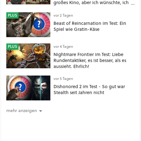
großes Kino, aber ich wünschte, ich
hätte vorher nie von der Marke
gehört
PLUS
vor 2 Tagen
Beast of Reincarnation im Test: Ein
Spiel wie Gratin-Käse
PLUS
vor 4 Tagen
Nightmare Frontier im Test: Liebe
Rundentaktiker, es ist besser, als es
aussieht. Ehrlich!
vor 5 Tagen
Dishonored 2 im Test - So gut war
Stealth seit Jahren nicht
mehr anzeigen