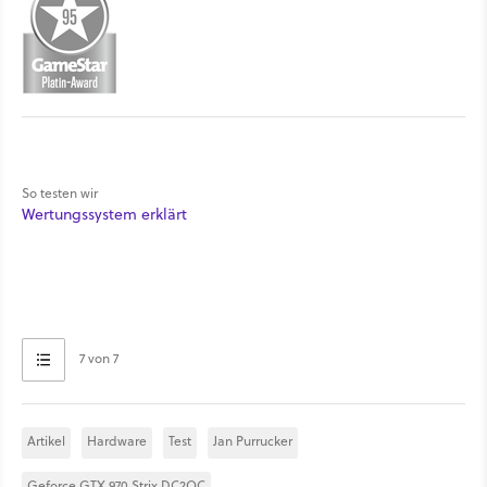
So testen wir
Wertungssystem erklärt
7 von 7
Artikel
Hardware
Test
Jan Purrucker
Geforce GTX 970 Strix DC2OC