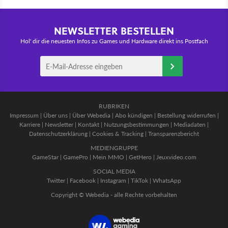
NEWSLETTER BESTELLEN
Hol' dir die neuesten Infos zu Games und Hardware direkt ins Postfach
RUBRIKEN
Impressum
|
Über uns
|
Über Webedia
|
Abo kündigen
|
Bestellung widerrufen
|
Karriere
|
Newsletter
|
Kontakt
|
Nutzungsbestimmungen
|
Mediadaten
|
Datenschutzerklärung
|
Cookies & Tracking
|
Transparenzbericht
MEDIENGRUPPE
GameStar
|
GamePro
|
Mein MMO
|
GetHero
|
Jeuxvideo.com
SOCIAL MEDIA
Twitter
|
Facebook
|
Instagram
|
TikTok
|
WhatsApp
Copyright © Webedia - alle Rechte vorbehalten