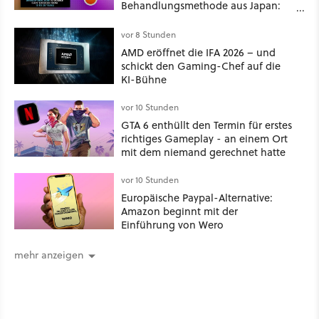
Behandlungsmethode aus Japan:
Der Blick auf über 1.200
Kommentare zeigt, dass es nicht so
vor 8 Stunden
einfach ist
AMD eröffnet die IFA 2026 – und
schickt den Gaming-Chef auf die
KI-Bühne
vor 10 Stunden
GTA 6 enthüllt den Termin für erstes
richtiges Gameplay - an einem Ort
mit dem niemand gerechnet hatte
vor 10 Stunden
Europäische Paypal-Alternative:
Amazon beginnt mit der
Einführung von Wero
mehr anzeigen