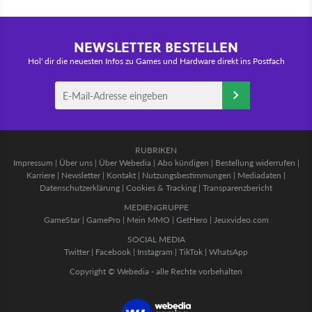
NEWSLETTER BESTELLEN
Hol' dir die neuesten Infos zu Games und Hardware direkt ins Postfach
RUBRIKEN
Impressum
|
Über uns
|
Über Webedia
|
Abo kündigen
|
Bestellung widerrufen
|
Karriere
|
Newsletter
|
Kontakt
|
Nutzungsbestimmungen
|
Mediadaten
|
Datenschutzerklärung
|
Cookies & Tracking
|
Transparenzbericht
MEDIENGRUPPE
GameStar
|
GamePro
|
Mein MMO
|
GetHero
|
Jeuxvideo.com
SOCIAL MEDIA
Twitter
|
Facebook
|
Instagram
|
TikTok
|
WhatsApp
Copyright © Webedia - alle Rechte vorbehalten