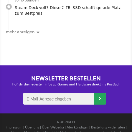
vor 10 Stunden
Steam Deck voll? Diese 2-TB-SSD schafft gerade Platz
zum Bestpreis
mehr anzeigen
NEWSLETTER BESTELLEN
Hol' dir die neuesten Infos zu Games und Hardware direkt ins Postfach
RUBRIKEN
Impressum
|
Über uns
|
Über Webedia
|
Abo kündigen
|
Bestellung widerrufen
|