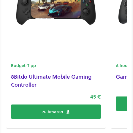
Budget-Tipp
Allround
8Bitdo Ultimate Mobile Gaming
Gamesi
Controller
45 €
zu Amazon