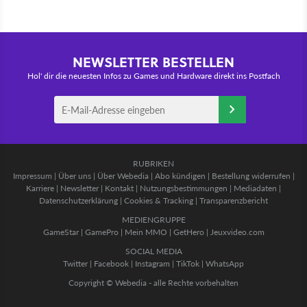
NEWSLETTER BESTELLEN
Hol' dir die neuesten Infos zu Games und Hardware direkt ins Postfach
RUBRIKEN
Impressum
|
Über uns
|
Über Webedia
|
Abo kündigen
|
Bestellung widerrufen
|
Karriere
|
Newsletter
|
Kontakt
|
Nutzungsbestimmungen
|
Mediadaten
|
Datenschutzerklärung
|
Cookies & Tracking
|
Transparenzbericht
MEDIENGRUPPE
GameStar
|
GamePro
|
Mein MMO
|
GetHero
|
Jeuxvideo.com
SOCIAL MEDIA
Twitter
|
Facebook
|
Instagram
|
TikTok
|
WhatsApp
Copyright © Webedia - alle Rechte vorbehalten