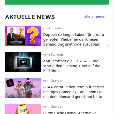
AKTUELLE NEWS
alle anzeigen
vor 5 Stunden
Doppelt so langes Leben für unsere
geliebten Vierbeiner dank neuer
Behandlungsmethode aus Japan:
Der Blick auf über 1.200
Kommentare zeigt, dass es nicht so
vor 8 Stunden
einfach ist
AMD eröffnet die IFA 2026 – und
schickt den Gaming-Chef auf die
KI-Bühne
vor 11 Stunden
GTA 6 enthüllt den Termin für erstes
richtiges Gameplay - an einem Ort
mit dem niemand gerechnet hatte
vor 11 Stunden
Europäische Paypal-Alternative: