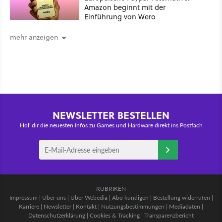
Amazon beginnt mit der
Einführung von Wero
mehr anzeigen
NEWSLETTER BESTELLEN
Hol' dir die neuesten Infos zu Games und Hardware direkt ins Postfach
RUBRIKEN
Impressum
|
Über uns
|
Über Webedia
|
Abo kündigen
|
Bestellung widerrufen
|
Karriere
|
Newsletter
|
Kontakt
|
Nutzungsbestimmungen
|
Mediadaten
|
Datenschutzerklärung
|
Cookies & Tracking
|
Transparenzbericht