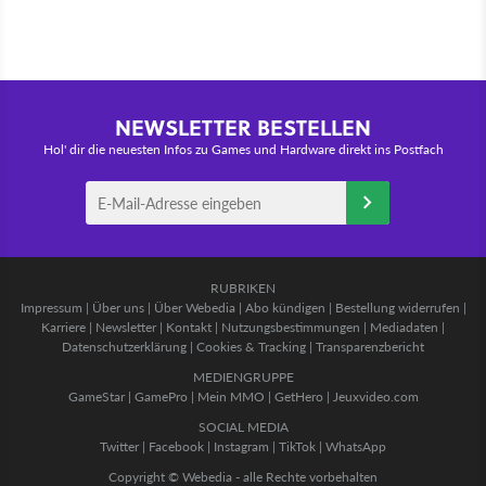
NEWSLETTER BESTELLEN
Hol' dir die neuesten Infos zu Games und Hardware direkt ins Postfach
RUBRIKEN
Impressum
|
Über uns
|
Über Webedia
|
Abo kündigen
|
Bestellung widerrufen
|
Karriere
|
Newsletter
|
Kontakt
|
Nutzungsbestimmungen
|
Mediadaten
|
Datenschutzerklärung
|
Cookies & Tracking
|
Transparenzbericht
MEDIENGRUPPE
GameStar
|
GamePro
|
Mein MMO
|
GetHero
|
Jeuxvideo.com
SOCIAL MEDIA
Twitter
|
Facebook
|
Instagram
|
TikTok
|
WhatsApp
Copyright © Webedia - alle Rechte vorbehalten