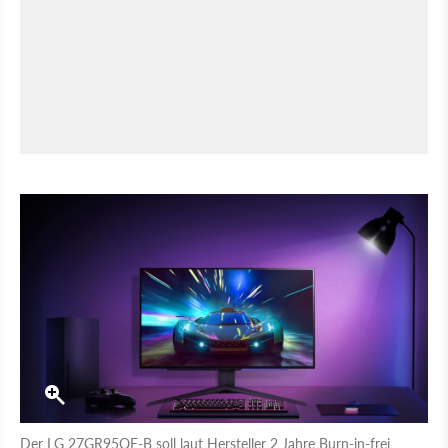
Der LG 27GR95QE-B soll laut Hersteller 2 Jahre Burn-in-frei