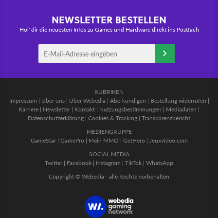
NEWSLETTER BESTELLEN
Hol' dir die neuesten Infos zu Games und Hardware direkt ins Postfach
RUBRIKEN
Impressum
|
Über uns
|
Über Webedia
|
Abo kündigen
|
Bestellung widerrufen
|
Karriere
|
Newsletter
|
Kontakt
|
Nutzungsbestimmungen
|
Mediadaten
|
Datenschutzerklärung
|
Cookies & Tracking
|
Transparenzbericht
MEDIENGRUPPE
GameStar
|
GamePro
|
Mein MMO
|
GetHero
|
Jeuxvideo.com
SOCIAL MEDIA
Twitter
|
Facebook
|
Instagram
|
TikTok
|
WhatsApp
Copyright © Webedia - alle Rechte vorbehalten