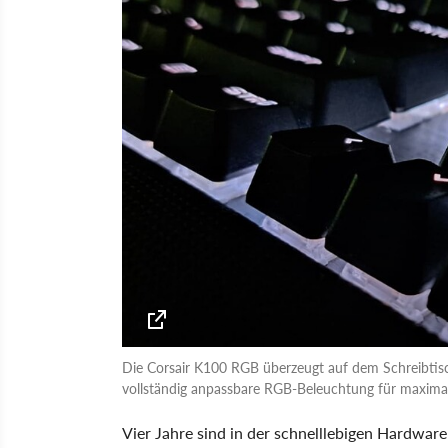
Die Corsair K100 RGB überzeugt auf dem Schreibtisc
vollständig anpassbare RGB-Beleuchtung für maxim
Vier Jahre sind in der schnelllebigen Hardwar