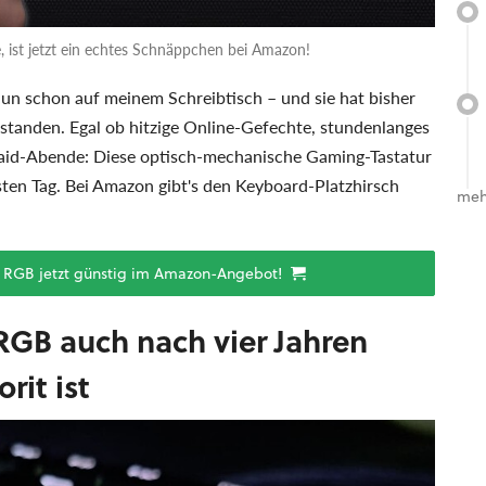
e, ist jetzt ein echtes Schnäppchen bei Amazon!
un schon auf meinem Schreibtisch – und sie hat bisher
standen. Egal ob hitzige Online-Gefechte, stundenlanges
 Raid-Abende: Diese optisch-mechanische Gaming-Tastatur
ten Tag. Bei Amazon gibt's den Keyboard-Platzhirsch
meh
0 RGB jetzt günstig im Amazon-Angebot!
RGB auch nach vier Jahren
rit ist