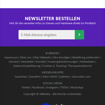
NEWSLETTER BESTELLEN
Hol' dir die neuesten Infos zu Games und Hardware direkt ins Postfach
RUBRIKEN
Impressum
|
Über uns
|
Über Webedia
|
Abo kündigen
|
Bestellung widerrufen
|
Karriere
|
Newsletter
|
Kontakt
|
Nutzungsbestimmungen
|
Mediadaten
|
Datenschutzerklärung
|
Cookies & Tracking
|
Transparenzbericht
MEDIENGRUPPE
GameStar
|
GamePro
|
Mein MMO
|
GetHero
|
Jeuxvideo.com
SOCIAL MEDIA
Twitter
|
Facebook
|
Instagram
|
TikTok
|
WhatsApp
Copyright © Webedia - alle Rechte vorbehalten