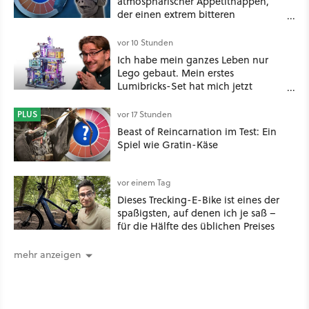
atmosphärischer Appetithappen,
der einen extrem bitteren
Nachgeschmack hinterlässt
vor 10 Stunden
Ich habe mein ganzes Leben nur
Lego gebaut. Mein erstes
Lumibricks-Set hat mich jetzt
nachhaltig beeindruckt: Game
Stack im Test
PLUS
vor 17 Stunden
Beast of Reincarnation im Test: Ein
Spiel wie Gratin-Käse
vor einem Tag
Dieses Trecking-E-Bike ist eines der
spaßigsten, auf denen ich je saß –
für die Hälfte des üblichen Preises
mehr anzeigen