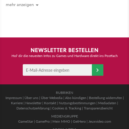
mehr anzeigen
NEWSLETTER BESTELLEN
Hol' dir die neuesten Infos zu Games und Hardware direkt ins Postfach
RUBRIKEN
Impressum
|
Über uns
|
Über Webedia
|
Abo kündigen
|
Bestellung widerrufen
|
Karriere
|
Newsletter
|
Kontakt
|
Nutzungsbestimmungen
|
Mediadaten
|
Datenschutzerklärung
|
Cookies & Tracking
|
Transparenzbericht
MEDIENGRUPPE
GameStar
|
GamePro
|
Mein MMO
|
GetHero
|
Jeuxvideo.com