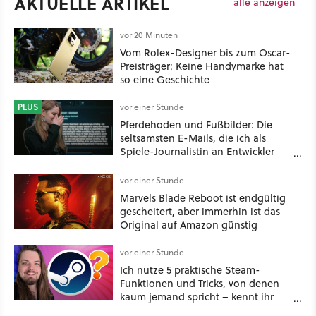
AKTUELLE ARTIKEL
alle anzeigen
vor 20 Minuten
Vom Rolex-Designer bis zum Oscar-
Preisträger: Keine Handymarke hat
so eine Geschichte
PLUS
vor einer Stunde
Pferdehoden und Fußbilder: Die
seltsamsten E-Mails, die ich als
Spiele-Journalistin an Entwickler
schicken musste
vor einer Stunde
Marvels Blade Reboot ist endgültig
gescheitert, aber immerhin ist das
Original auf Amazon günstig
vor einer Stunde
Ich nutze 5 praktische Steam-
Funktionen und Tricks, von denen
kaum jemand spricht – kennt ihr
sie?