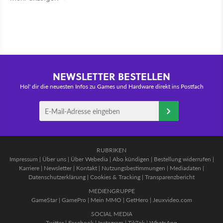
NEWSLETTER BESTELLEN
Hol' dir die neuesten Infos zu Games und Hardware direkt ins Postfach
RUBRIKEN
Impressum
|
Über uns
|
Über Webedia
|
Abo kündigen
|
Bestellung widerrufen
|
Karriere
|
Newsletter
|
Kontakt
|
Nutzungsbestimmungen
|
Mediadaten
|
Datenschutzerklärung
|
Cookies & Tracking
|
Transparenzbericht
MEDIENGRUPPE
GameStar
|
GamePro
|
Mein MMO
|
GetHero
|
Jeuxvideo.com
SOCIAL MEDIA
Twitter
|
Facebook
|
Instagram
|
TikTok
|
WhatsApp