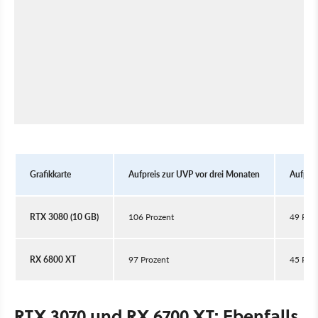
Grafikkarte
Aufpreis zur UVP vor drei Monaten
Aufpre
RTX 3080 (10 GB)
106 Prozent
49 Proz
RX 6800 XT
97 Prozent
45 Proz
RTX 3070 und RX 6700 XT: Ebenfalls