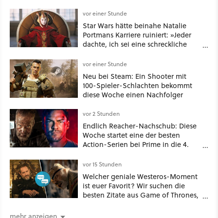
vor einer Stunde
Star Wars hätte beinahe Natalie
Portmans Karriere ruiniert: »Jeder
dachte, ich sei eine schreckliche
Schauspielerin«
vor einer Stunde
Neu bei Steam: Ein Shooter mit
100-Spieler-Schlachten bekommt
diese Woche einen Nachfolger
vor 2 Stunden
Endlich Reacher-Nachschub: Diese
Woche startet eine der besten
Action-Serien bei Prime in die 4.
Staffel - unsere Streaming-Tipps
vor 15 Stunden
Welcher geniale Westeros-Moment
ist euer Favorit? Wir suchen die
besten Zitate aus Game of Thrones,
House of the Dragon und Knight of
the Seven Kingdoms
mehr anzeigen