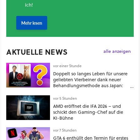
AKTUELLE NEWS
alle anzeigen
vor einer Stunde
Doppelt so langes Leben für unsere
geliebten Vierbeiner dank neuer
Behandlungsmethode aus Japan:
Der Blick auf über 1.200
Kommentare zeigt, dass es nicht so
vor 5 Stunden
einfach ist
AMD eröffnet die IFA 2026 – und
schickt den Gaming-Chef auf die
KI-Bühne
vor 7 Stunden
GTA 6 enthüllt den Termin für erstes