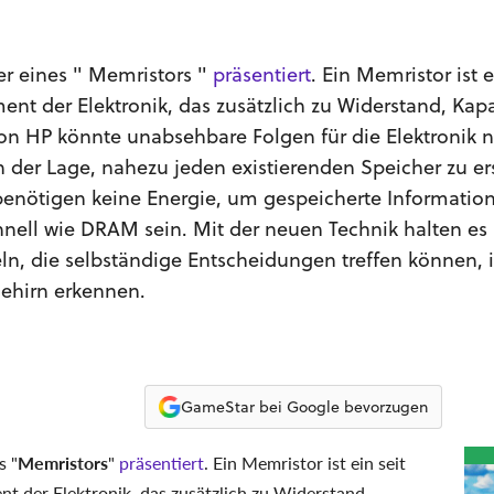
er eines " Memristors "
präsentiert
. Ein Memristor ist e
ment der Elektronik, das zusätzlich zu Widerstand, Kap
 von HP könnte unabsehbare Folgen für die Elektronik 
n der Lage, nahezu jeden existierenden Speicher zu er
 benötigen keine Energie, um gespeicherte Informatio
hnell wie DRAM sein. Mit der neuen Technik halten es
eln, die selbständige Entscheidungen treffen können, 
ehirn erkennen.
GameStar bei Google bevorzugen
s "
Memristors
"
präsentiert
. Ein Memristor ist ein seit
nt der Elektronik, das zusätzlich zu Widerstand,