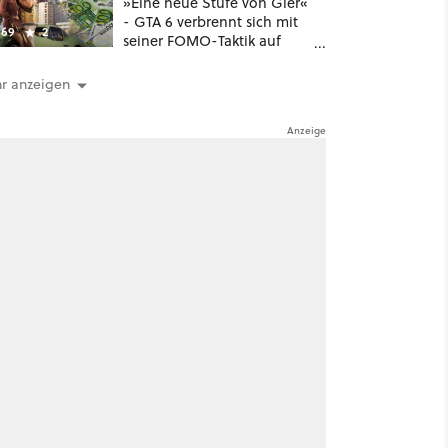
»Eine neue Stufe von Gier«
- GTA 6 verbrennt sich mit
69
2
seiner FOMO-Taktik auf
Netflix die Finger
r anzeigen