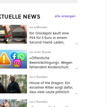
KTUELLE NEWS
alle anzeigen
vor 6 Minuten
Ein Glückspilz kauft eine
PS4 für 5 Euro in einem
131
5
Second-Hand-Laden,
schließt sie Zuhause an und
schon hat er seine erste
vor einer Stunde
funktionierende PlayStation
»Öffentliche
[Best of GameStar]
Beeinträchtigung«: Wegen
fehlendem Kinderschutz
muss Meta in New Mexico
567 Millionen US-Dollar
vor 2 Stunden
zahlen
House of the Dragon: Ein
einzelner Ritter sorgt dafür,
dass viele Leute plötzlich
anders über eines der
umstrittensten Häuser von
vor 3 Stunden
Game of Thrones denken