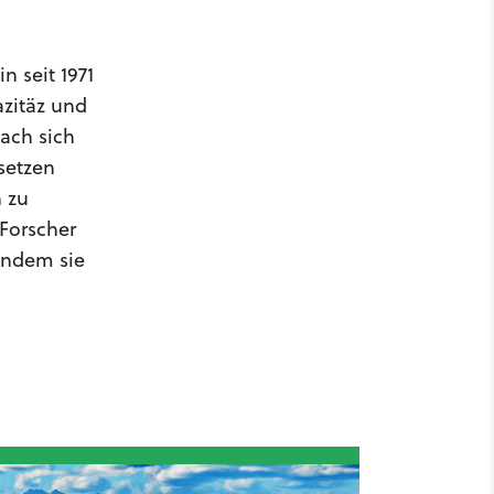
in seit 1971
azitäz und
nach sich
setzen
n zu
 Forscher
indem sie