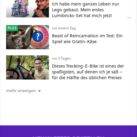
Ich habe mein ganzes Leben nur
Lego gebaut. Mein erstes
Lumibricks-Set hat mich jetzt
nachhaltig beeindruckt: Game
Stack im Test
PLUS
vor einem Tag
Beast of Reincarnation im Test: Ein
Spiel wie Gratin-Käse
vor 2 Tagen
Dieses Trecking-E-Bike ist eines der
spaßigsten, auf denen ich je saß –
für die Hälfte des üblichen Preises
mehr anzeigen