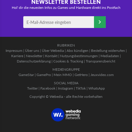
NEWSLETTER BESTELLEN
Hol' dir die neuesten Infos zu Games und Hardware direkt ins Postfach
RUBRIKEN
Impressum
|
Über uns
|
Über Webedia
|
Abo kündigen
|
Bestellung widerrufen
|
Karriere
|
Newsletter
|
Kontakt
|
Nutzungsbestimmungen
|
Mediadaten
|
Datenschutzerklärung
|
Cookies & Tracking
|
Transparenzbericht
MEDIENGRUPPE
GameStar
|
GamePro
|
Mein MMO
|
GetHero
|
Jeuxvideo.com
SOCIAL MEDIA
Twitter
|
Facebook
|
Instagram
|
TikTok
|
WhatsApp
Copyright © Webedia - alle Rechte vorbehalten