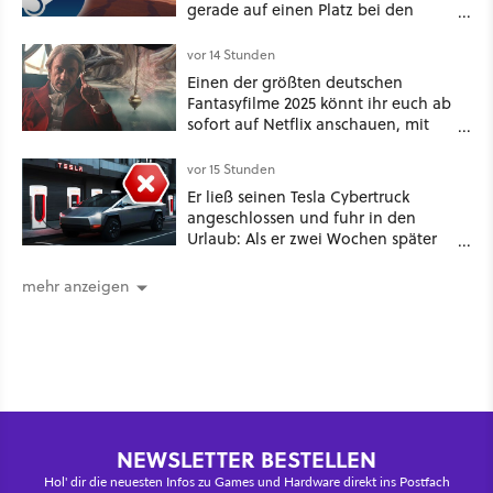
gerade auf einen Platz bei den
Game Awards zu
vor 14 Stunden
Einen der größten deutschen
Fantasyfilme 2025 könnt ihr euch ab
sofort auf Netflix anschauen, mit
dabei: ein Star aus Der Hobbit
vor 15 Stunden
Er ließ seinen Tesla Cybertruck
angeschlossen und fuhr in den
Urlaub: Als er zwei Wochen später
zurückkam, sprang der Truck nicht
mehr an [Best of GameStar]
mehr anzeigen
NEWSLETTER BESTELLEN
Hol' dir die neuesten Infos zu Games und Hardware direkt ins Postfach